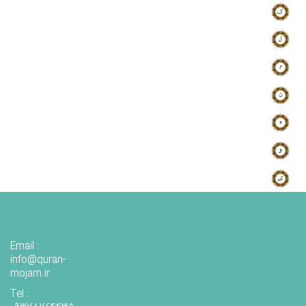
Email :
info@quran-
mojam.ir
Tel :