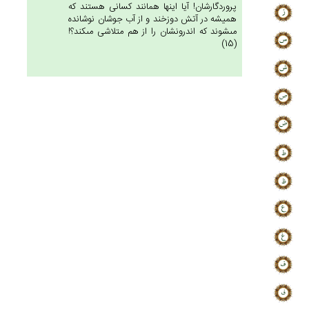
پروردگارشان! آيا اينها همانند كسانى هستند كه
هميشه در آتش دوزخند و از آب جوشان نوشانده
مى‏شوند كه اندرونشان را از هم متلاشى مى‏كند؟!
(15)