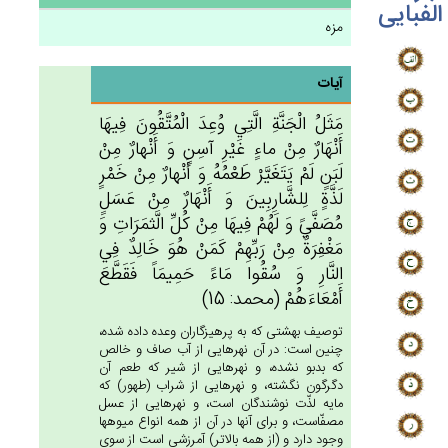
الفبایی
مزه
آیات
مَثَل‌ُ الْجَنَّة‌ِ الَّتِي‌ وُعِدَ الْمُتَّقُون‌َ فِيهَا
أَنْهَارٌ مِن‌ْ ماءٍ غَيْرِ آسِن‌ٍ وَ أَنْهارٌ مِن‌ْ
لَبَن‌ٍ لَم‌ْ يَتَغَيَّرْ طَعْمُه‌ُ وَ أَنْهارٌ مِن‌ْ خَمْرٍ
لَذَّة‌ٍ لِلشَّارِبِين‌َ وَ أَنْهَارٌ مِن‌ْ عَسَل‌ٍ
مُصَفَّي‌ً وَ لَهُم‌ْ فِيهَا مِنْ‌ كُل‌ِّ الَّثمَرَات‌ِ وَ
مَغْفِرَة‌ٌ مِنْ‌ رَبِّهِم‌ْ كَمَن‌ْ هُوَ خَالِدٌ فِي‌
النَّارِ وَ سُقُوا مَاءً حَمِيمَاً فَقَطَّع‌َ
أَمْعَاءَهُم‌ْ (محمد: 15)
توصيف بهشتى كه به پرهيزگاران وعده داده شده،
چنين است: در آن نهرهايى از آب صاف و خالص
كه بدبو نشده، و نهرهايى از شير كه طعم آن
دگرگون نگشته، و نهرهايى از شراب (طهور) كه
مايه لذّت نوشندگان است، و نهرهايى از عسل
مصفّاست، و براى آنها در آن از همه انواع ميوه‏ها
وجود دارد و (از همه بالاتر) آمرزشى است از سوى