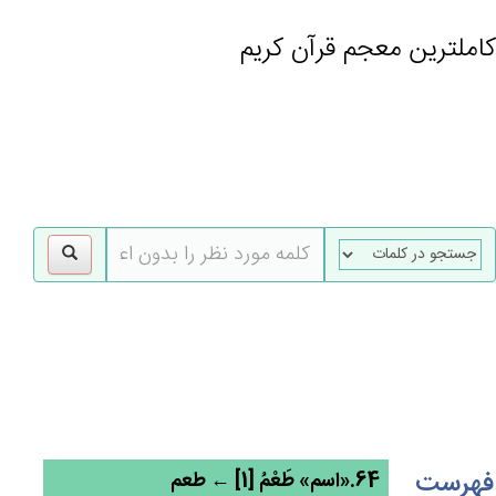
کاملترین معجم قرآن کریم
gle
tion
فهرست
64.«اسم» طَعْمُ [1] ← طعم