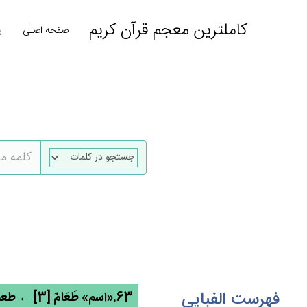
کاملترین معجم قرآن کریم
صفحه اصلی
ر
فهرست الفبایی
63.«اسم» طَعَام‌ٌ [3] ← طعم