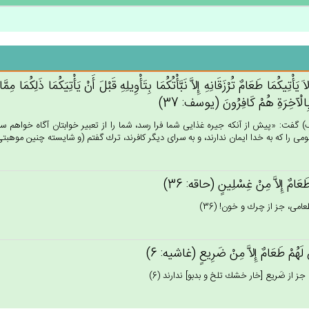
اَ يَأْتِيكُمَا طَعَام‌ٌ تُرْزَقَانِه‌ِ إِلاَّ نَبَّأْتُكُمَا بِتَأْوِيلِه‌ِ قَبْل‌َ أَنْ‌ يَأْتِيَكُمَا ذَلِكُمَا مِمّ
ِالْآخِرَة‌ِ هُم‌ْ كَافِرُون‌َ (يوسف: 37)
 گفت: «پيش از آنكه جيره غذايى شما فرا رسد، شما را از تعبير خوابتان آگاه خواهم 
ومى را كه به خدا ايمان ندارند، و به سراى ديگر كافرند، ترك گفتم (و شايسته چنين موهبتى ش
َعَام‌ٌ إِلاَّ مِن‌ْ غِسْلِين‌ٍ (حاقه: 36)
عامى، جز از چرك و خون! (36)
 لَهُم‌ْ طَعَام‌ٌ إِلاَّ مِنْ‌ ضَرِيع‌ٍ (غاشيه: 6)
جز از ضَريع [خار خشك تلخ و بدبو] ندارند (6)