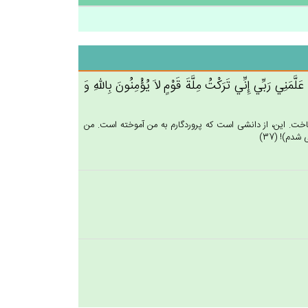
َا عَلَّمَنِي‌ رَبِّي‌ إِنِّي‌ تَرَكْت‌ُ مِلَّة‌َ قَوْم‌ٍ لاَ يُؤْمِنُون‌َ بِالله‌ِ وَ
ساخت. اين، از دانشى است كه پروردگارم به من آموخته است. من
دم)! (37)