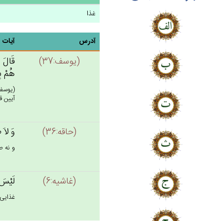
غذا
آدرس
آیات
(يوسف:37)
قَال‌َ ل
هُمْ‌ ب
(يوسف)
آيين ق
(حاقه:36)
وَ لاَ ط
و نه ط
(غاشيه:6)
لَيْس‌َ
غذايى 