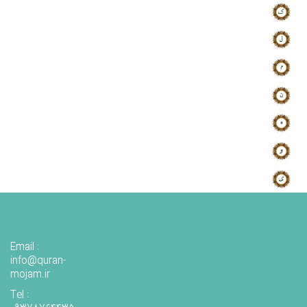
Email :
info@quran-
mojam.ir
Tel :