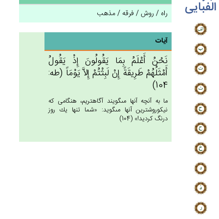
الفبایی
راه / روش / فرقه / مذهب
آیات
نَحْن‌ُ أَعْلَم‌ُ بِمَا يَقُولُون‌َ إِذْ يَقُول‌ُ
أَمْثَلُهُم‌ْ طَرِيقَة‌ً إِنْ‌ لَبِثْتُم‌ْ إِلاَّ يَوْمَاً (طه:
104)
ما به آنچه آنها مى‏گويند آگاهتريم، هنگامى كه
نيكوروش‏ترين آنها مى‏گويد: «شما تنها يك روز
درنگ كرديد!» (104)