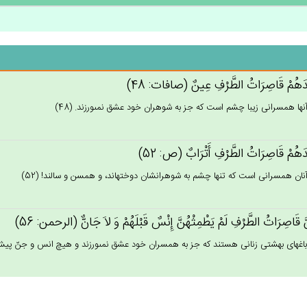
دَهُم‌ْ قَاصِرَات‌ُ الطَّرْف‌ِ عِين‌ٌ (صافات: 48)
آنها همسرانى زيبا چشم است كه جز به شوهران خود عشق نمى‏ورزند. (48)
دَهُم‌ْ قَاصِرَات‌ُ الطَّرْف‌ِ أَتْرَاب‌ٌ (ص: 52)
آنان همسرانى است كه تنها چشم به شوهرانشان دوخته‏اند، و همسن و سالند! (52)
َ قَاصِرَات‌ُ الطَّرْف‌ِ لَم‌ْ يَطْمِثْهُن‌َّ إِنْس‌ٌ قَبْلَهُم‌ْ وَ لاَ جَان‌ٌّ (الرحمن: 56)
باغهاى بهشتى زنانى هستند كه جز به همسران خود عشق نمى‏ورزند و هيچ انس و جنّ پيش از ا