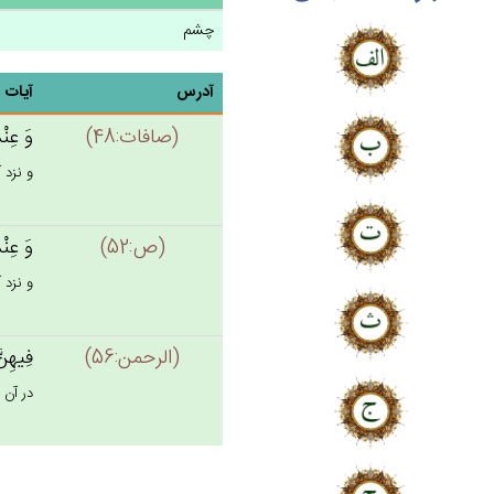
چشم
آدرس
آیات
(صافات:48)
وَ عِنْ
و نزد 
(ص:52)
وَ عِنْ
و نزد 
(الرحمن:56)
فِيهِن‌ّ
در آن 