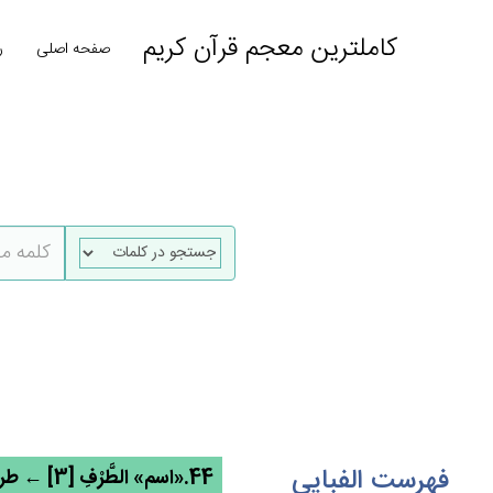
کاملترین معجم قرآن کریم
صفحه اصلی
ر
فهرست الفبایی
44.«اسم» الطَّرْف‌ِ [3] ← طرف