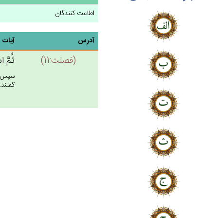
اطاعت کنندگان
آدرس
آیات
(فصلت:11)
ثُم‌َّ ا
سپس به
گفتند: 