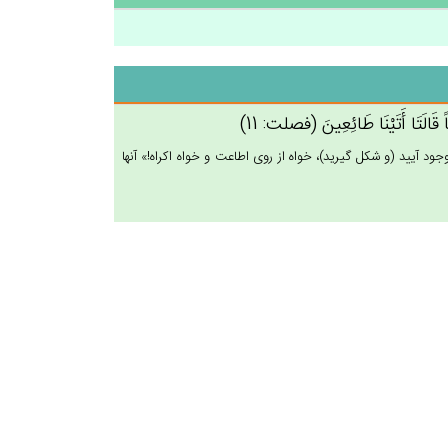
اً قَالَتَا أَتَيْنَا طَائِعِين‌َ (فصلت: 11)
د آييد (و شكل گيريد)، خواه از روى اطاعت و خواه اكراه!» آنها