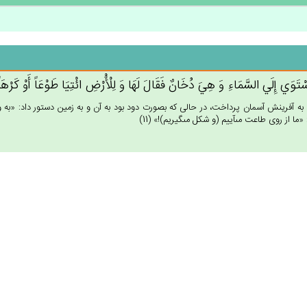
سْتَوَي‌ إِلَي‌ السَّمَاءِ وَ هِي‌َ دُخَان‌ٌ فَقَال‌َ لَهَا وَ لِلْأَْرْض‌ِ ائْتِيَا طَوْعَاً أَوْ كَرْهَ
 آفرينش آسمان پرداخت، در حالى كه بصورت دود بود به آن و به زمين دستور داد: «به وجو
«ما از روى طاعت مى‏آييم (و شكل مى‏گيريم)!» (11)