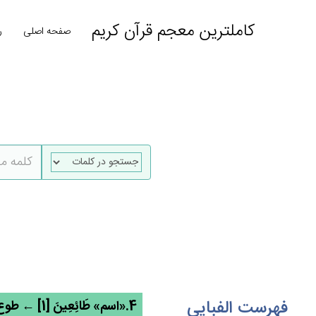
کاملترین معجم قرآن کریم
صفحه اصلی
ر
فهرست الفبایی
4.«اسم» طَائِعِين‌َ [1] ← طوع