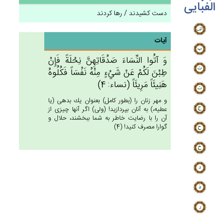
الفبایی
دست کشیدند / رها کردند
آیات
وَ آتُوا النِّسَاءَ صَدُقَاتِهِن‌َّ نِحْلَة‌ً فَإِنْ‌
طِبْن‌َ لَكُم‌ْ عَنْ‌ شَي‌ْءٍ مِنْه‌ُ نَفْسَاً فَكُلُوه‌ُ
هَنِيئَاً مَرِيئَاً (نساء: 4)
و مهر زنان را (بطور كامل) بعنوان يك بدهى (يا
عطيه،) به آنان بپردازيد! (ولى) اگر آنها چيزى از
آن را با رضايت خاطر به شما ببخشند، حلال و
گوارا مصرف كنيد! (4)