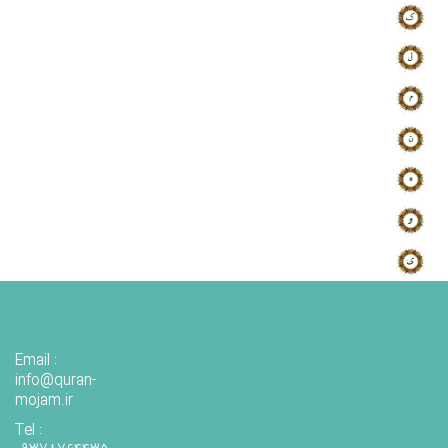
Email :
info@quran-
mojam.ir
Tel :