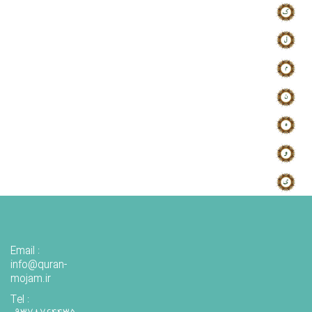
Email :
info@quran-
mojam.ir
Tel :