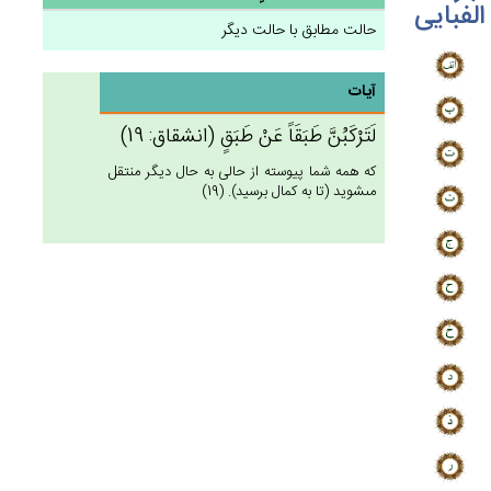
الفبایی
حالت مطابق با حالت دیگر
آیات
لَتَرْكَبُن‌َّ طَبَقَاً عَن‌ْ طَبَق‌ٍ (انشقاق: 19)
كه همه شما پيوسته از حالى به حال ديگر منتقل
مى‏شويد (تا به كمال برسيد). (19)