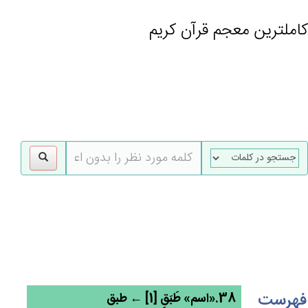
کاملترین معجم قرآن کریم
gle
tion
فهرست
38.«اسم» طَبَق‌ٍ [1] ← طبق