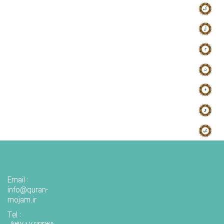
Email :
info@quran-
mojam.ir
Tel :