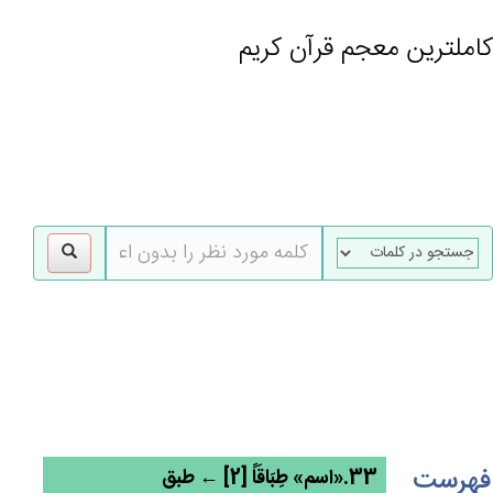
کاملترین معجم قرآن کریم
gle
tion
فهرست
33.«اسم» طِبَاقَاً [2] ← طبق