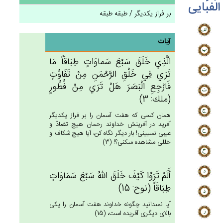
الفبایی
بر فراز یکدیگر / طبقه طبقه
آیات
الَّذِي‌ خَلَق‌َ سَبْع‌َ سَماوَات‌ٍ طِبَاقَاً مَا
تَرَي‌ فِي‌ خَلْق‌ِ الرَّحْمَن‌ِ مِنْ‌ تَفَاوُت‌ٍ
فَارْجِع‌ِ الْبَصَرَ هَل‌ْ تَرَي‌ مِنْ‌ فُطُورٍ
(ملك: 3)
همان كسى كه هفت آسمان را بر فراز يكديگر
آفريد در آفرينش خداوند رحمان هيچ تضادّ و
عيبى نمى‏بينى! بار ديگر نگاه كن، آيا هيچ شكاف و
خللى مشاهده مى‏كنى؟! (3)
أَلَم‌ْ تَرَوْا كَيْف‌َ خَلَق‌َ الله‌ُ سَبْع‌َ سَمَاوَات‌ٍ
طِبَاقَاً (نوح: 15)
آيا نمى‏دانيد چگونه خداوند هفت آسمان را يكى
بالاى ديگرى آفريده است، (15)