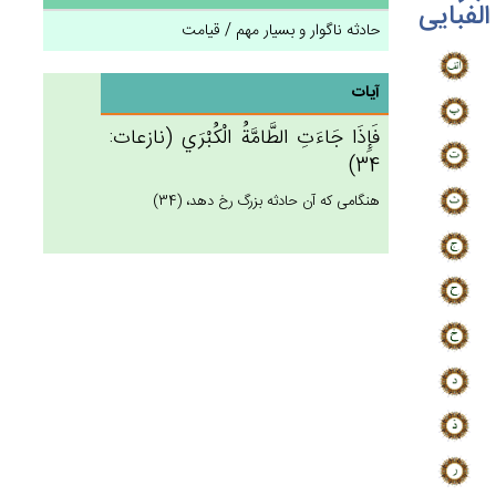
الفبایی
حادثه ناگوار و بسیار مهم / قیامت
آیات
فَإِذَا جَاءَت‌ِ الطَّامَّة‌ُ الْكُبْرَي‌ (نازعات:
34)
هنگامى كه آن حادثه بزرگ رخ دهد، (34)