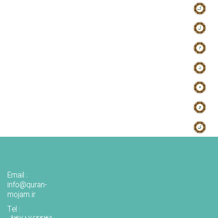
Email :
info@quran-
mojam.ir
Tel :