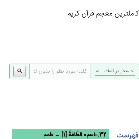
کاملترین معجم قرآن کریم
gle
tion
فهرست
32.«اسم» الطَّامَّة‌ُ [1] ← طمم