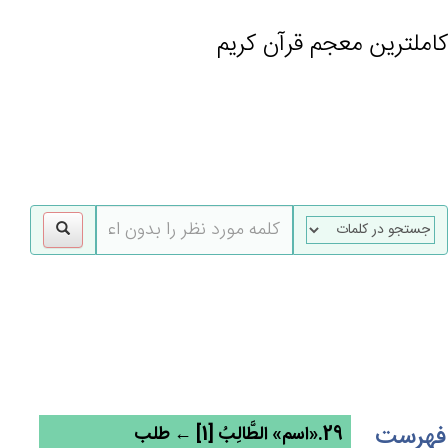
کاملترین معجم قرآن کریم
gle
tion
فهرست
29.«اسم» الطَّالِب‌ُ [1] ← طلب