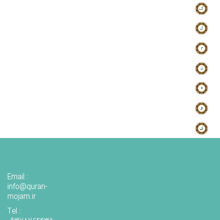
Email :
info@quran-
mojam.ir
Tel :