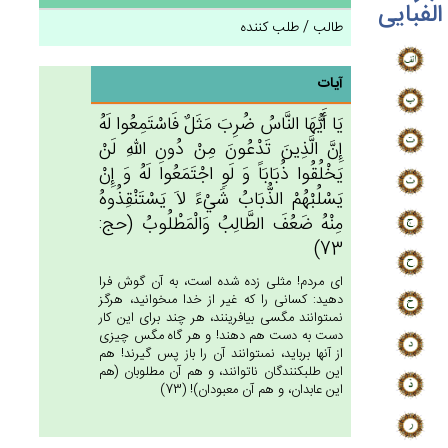
الفبایی
طالب / طلب کننده
آیات
يَا أَيُّهَا النَّاس‌ُ ضُرِب‌َ مَثَل‌ٌ فَاسْتَمِعُوا لَه‌ُ
إِن‌َّ الَّذِين‌َ تَدْعُون‌َ مِنْ‌ دُون‌ِ الله‌ِ لَن‌ْ
يَخْلُقُوا ذُبَابَاً وَ لَوِ اجْتَمَعُوا لَه‌ُ وَ إِنْ‌
يَسْلُبْهُم‌ْ الذُّبَاب‌ُ شَيْءً لاَ يَسْتَنْقِذُوه‌ُ
مِنْه‌ُ ضَعُف‌َ الطَّالِب‌ُ وَالْمَطْلُوب‌ُ (حج:
73)
اى مردم! مثلى زده شده است، به آن گوش فرا
دهيد: كسانى را كه غير از خدا مى‏خوانيد، هرگز
نمى‏توانند مگسى بيافرينند، هر چند براى اين كار
دست به دست هم دهند! و هر گاه مگس چيزى
از آنها بربايد، نمى‏توانند آن را باز پس گيرند! هم
اين طلب‏كنندگان ناتوانند، و هم آن مطلوبان (هم
اين عابدان، و هم آن معبودان)! (73)