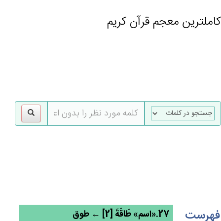
کاملترین معجم قرآن کریم
gle
tion
فهرست
27.«اسم» طَاقَة‌َ [2] ← طوق