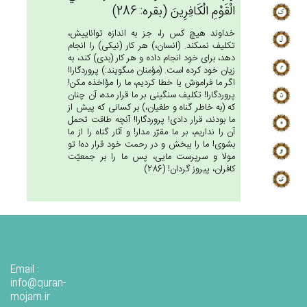
الْقَوْم‌ِ الْكَافِرِين‌َ (بقره: 286)
خداوند هيچ كس را، جز به اندازه تواناييش،
تكليف نمى‏كند. (انسان،) هر كار (نيكى) را انجام
دهد، براى خود انجام داده و هر كار (بدى) كند، به
زيان خود كرده است. (مؤمنان مى‏گويند:) پروردگارا!
اگر ما فراموش يا خطا كرديم، ما را مؤاخذه مكن!
پروردگارا! تكليف سنگينى بر ما قرار مده، آن چنان
كه (به خاطر گناه و طغيان،) بر كسانى كه پيش از
ما بودند، قرار دادى! پروردگارا! آنچه طاقت تحمل
آن را نداريم، بر ما مقرّر مدار! و آثار گناه را از ما
بشوى! ما را ببخش و در رحمت خود قرار ده! تو
مولا و سرپرست مايى، پس ما را بر جمعيّت
كافران، پيروز گردان! (286)
Email :
info@quran-
mojam.ir