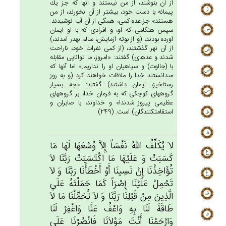
از آن بنوشند، از من نيستند و آنها كه جز يك
پيمانه با دست خود، بيشتر از آن نخورند، از من
هستند» جز عده كمى، همگى از آن آب نوشيدند.
سپس هنگامى كه او، و افرادى كه با او ايمان
آورده بودند، (و از بوته آزمايش، سالم به‏در آمدند،)
از آن نهر گذشتند، (از كمى نفرات خود، ناراحت
شدند و عده‏اى) گفتند: «امروز، ما توانايى مقابله
با (جالوت) و سپاهيان او را نداريم.» اما آنها كه
مى‏دانستند خدا را ملاقات خواهند كرد (و به روز
رستاخيز، ايمان داشتند) گفتند: «چه بسيار
گروه‏هاى كوچكى كه به فرمان خدا، بر گروه‏هاى
عظيمى پيروز شدند!» و خداوند، با صابران و
استقامت‏كنندگان) است. (249)
لاَ يُكَلِّف‌ُ الله‌ُ نَفْسَاً إِلاَّ وُسْعَهَا لَهَا مَا
كَسَبَت‌ْ وَ عَلَيْهَا مَا اكْتَسَبَت‌ْ رَبَّنَا لاَ
تُؤَاخِذْنَا إِنْ‌ نَسِينَا أَوْ أَخْطَأْنَا رَبَّنَا وَ لاَ
تَحْمِل‌ْ عَلَيْنَا إِصْرَاً كَمَا حَمَلْتَه‌ُ عَلَي‌
الَّذِين‌َ مِن‌ْ قَبْلِنَا رَبَّنَا وَ لاَ تُحَمِّلْنَا مَا لاَ
طَاقَة‌َ لَنَا بِه‌ِ وَاعْف‌ُ عَنَّا وَاغْفِرْ لَنَا
وَارْحَمْنَا أَنْت‌َ مَوْلاَنَا فَانْصُرْنَا عَلَي‌