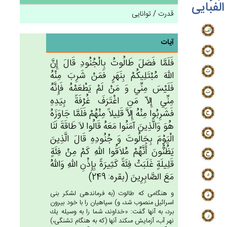
الفبایی
قدرت / توانایی
آیات
فَلَمَّا فَصَل‌َ طَالُوت‌ُ بِالْجُنُودِ قَال‌َ إِن‌َّ
الله‌َ مُبْتَلِيكُمْ‌ بِنَهَرٍ فَمَنْ‌ شَرِب‌َ مِنْه‌ُ
فَلَيْس‌َ مِنِّي وَ مَنْ‌ لَم‌ْ يَطْعَمْه‌ُ فَإِنَّه‌ُ
مِنِّي‌ إِلاّ مَن‌ِ اغْتَرَف‌َ غُرْفَة‌ً بِيَدِه‌ِ
فَشَرِبُوا مِنْه‌ُ إِلاَّ قَلِيلاً مِنْهُم‌ْ فَلَمَّا جَاوَزَه‌ُ
هُوَ وَالَّذِين‌َ آمَنُوا مَعَه‌ُ قَالُوا لاَ طَاقَة‌َ لَنَا
الْيَوْم‌َ بِجَالُوت‌َ وَ جُنُودِه‌ِ قَال‌َ الَّذِين‌َ
يَظُنُّون‌َ أَنَّهُمْ‌ مُلاَقُوا الله‌ِ كَم‌ْ مِنْ‌ فِئَة‌ٍ
قَلِيلَة‌ٍ غَلَبَت‌ْ فِئَة‌ً كَثِيرَة‌ً بِإِذْن‌ِ الله‌ِ وَالله‌ُ
مَع‌َ الصَّابِرِين‌َ (بقره: 249)
و هنگامى كه طالوت (به فرماندهى لشكر بنى
اسرائيل منصوب شد، و) سپاهيان را با خود بيرون
برد، به آنها گفت: «خداوند، شما را به وسيله يك
نهر آب، آزمايش مى‏كند آنها (كه به هنگام تشنگى،)