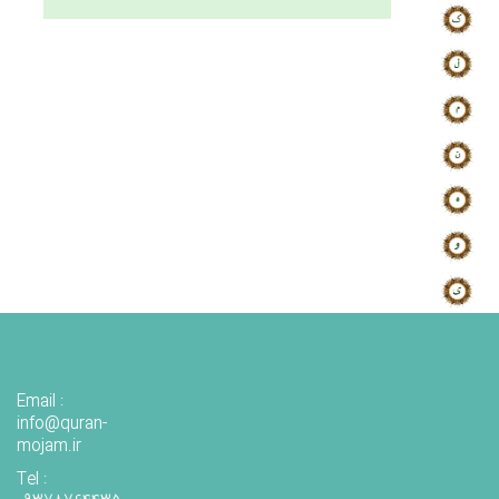
Email :
info@quran-
mojam.ir
Tel :