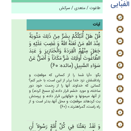
الفبایی
طاغوت / متعدی / سرکش
آیات
قُل‌ْ هَل‌ْ أُنَبِّئُكُمْ‌ بِشَرٍّ مِنْ‌ ذَلِك‌َ مَثُوبَة‌ً
عِنْدَ الله‌ِ مَنْ‌ لَعَنَه‌ُ الله‌ُ وَ غَضِب‌َ عَلَيْه‌ِ وَ
جَعَل‌َ مِنْهُم‌ُ الْقِرَدَة‌َ وَالْخَنَازِيرَ وَ عَبَدَ
الطَّاغُوت‌َ أُولَئِك‌َ شَرٌّ مَكَانَاً وَ أَضَل‌ُّ عَنْ‌
سَوَاءِ السَّبِيل‌ِ (مائده: 60)
بگو: «آيا شما را از كسانى كه موقعيّت و
پاداششان نزد خدا برتر از اين است، با خبر كنم؟
كسانى كه خداوند آنها را از رحمت خود دور
ساخته، و مورد خشم قرار داده، (و مسخ كرده،) و
از آنها، ميمونها و خوكهايى قرار داده، و پرستش
بت كرده‏اند موقعيّت و محل آنها، بدتر است و از
راه راست، گمراهترند.» (60)
وَ لَقَدْ بَعَثْنَا فِي‌ كُل‌ِّ أُمَّة‌ٍ رَسُولاً أَن‌ِ