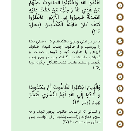
اعْبُدُوا الله‌َ وَاجْتَنِبُوا الطَّاغُوت‌َ فَمِنْهُمْ‌
مَن‌ْ هَدَي‌ الله‌ُ وَ مِنْهُمْ‌ مَن‌ْ حَقَّت‌ْ عَلَيْه‌ِ
الضَّلاَلَة‌ُ فَسِيرُوا فِي‌ الْأَرْض‌ِ فَانْظُرُوا
كَيْف‌َ كَان‌َ عَاقِبَة‌ُ الْمُكَذِّبِين‌َ (نحل:
36)
ما در هر امتى رسولى برانگيختيم كه: «خداى يكتا
را بپرستيد و از طاغوت اجتناب كنيد!» خداوند
گروهى را هدايت كرد و گروهى ضلالت و
گمراهى دامانشان را گرفت پس در روى زمين
بگرديد و ببينيد عاقبت تكذيب‏كنندگان چگونه بود!
(36)
وَالَّذِين‌َ اجْتَنَبُوا الطَّاغُوت‌َ أَنْ‌ يَعْبُدُوهَا
وَ أَنَابُوا إِلَي‌ الله‌ِ لَهُم‌ُ الْبُشْرَي‌ فَبَشِّرْ
عِبَادِ (زمر: 17)
و كسانى كه از عبادت طاغوت پرهيز كردند و به
سوى خداوند بازگشتند، بشارت از آن آنهاست پس
بندگان مرا بشارت ده! (17)