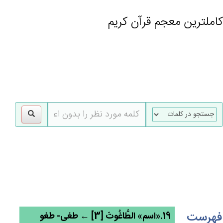
کاملترین معجم قرآن کریم
gle
tion
فهرست
19.«اسم» الطَّاغُوت‌َ [3] ← طغی- طغو