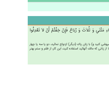
مَثْنَي‌ وَ ثُلاَث‌َ وَ رُبَاع‌َ فَإِن‌ْ خِفْتُم‌ْ أَنْ لاَ تَعْدِلُوا
‏پوشى كنيد و) با زنان پاك (ديگر) ازدواج نمائيد، دو يا سه يا چهار
زنانى كه مالك آنهائيد استفاده كنيد، اين كار، از ظلم و ستم بهتر