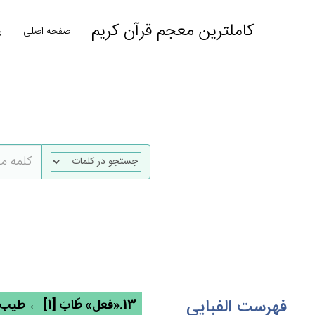
کاملترین معجم قرآن کریم
صفحه اصلی
ر
فهرست الفبایی
13.«فعل» طَاب‌َ [1] ← طیب