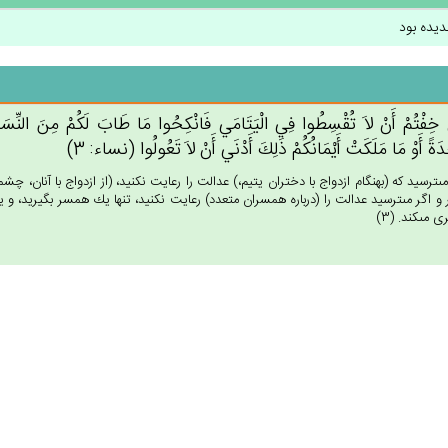
دیده بود
ْ خِفْتُم‌ْ أَنْ لاَ تُقْسِطُوا فِي‌ الْيَتَامَي‌ فَانْكِحُوا مَا طَاب‌َ لَكُمْ‌ مِن‌َ النِّسَاءِ 
َة‌ً أَوْ مَا مَلَكَت‌ْ أَيْمَانُكُم‌ْ ذَلِك‌َ أَدْنَي‌ أَنْ لاَ تَعُولُوا (نساء: 3)
مى‏ترسيد كه (بهنگام ازدواج با دختران يتيم،) عدالت را رعايت نكنيد، (از ازدواج با آنان، چشم
 اگر مى‏ترسيد عدالت را (درباره همسران متعدد) رعايت نكنيد، تنها يك همسر بگيريد، و يا از 
 مى‏كند. (3)