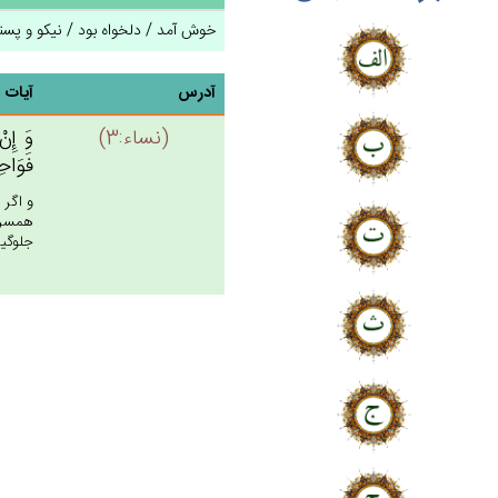
خوش آمد / دلخواه بود / نیکو و پسن
آدرس
آیات
(نساء:3)
وَ إِن‌
فَوَاحِد
و اگر 
همسر و
جلوگيرى