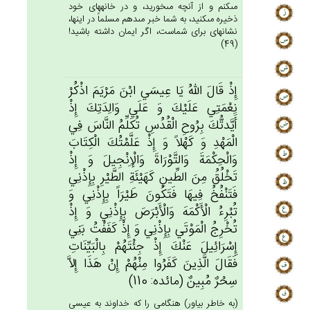
مى‏كنم و از آنچه مى‏خوريد، و در خانه‏هاى خود
ذخيره مى‏كنيد، به شما خبر مى‏دهم مسلماً در اينها،
نشانه‏اى براى شماست، اگر ايمان داشته باشيد!
(49)
إِذْ قَال‌َ الله‌ُ يَا عِيسَي‌ ابْن‌َ مَرْيَم‌َ اذْكُرْ
نِعْمَتِي‌ عَلَيْك‌َ وَ عَلَي‌ وَالِدَتِك‌َ إِذْ
أَيَّدتُّك‌َ بِرُوح‌ِ الْقُدُس‌ِ تُكَلِّم‌ُ النَّاس‌َ فِي‌
الْمَهْدِ وَ كَهْلاً وَ إِذْ عَلَّمْتُك‌َ الْكِتَاب‌َ
وَالْحِكْمَة‌َ وَالتَّوْرَاة‌َ وَالْإِنْجِيل‌َ وَ إِذْ
تَخْلُق‌ُ مِن‌َ الطِّين‌ِ كَهَيْئَة‌ِ الطَّيْرِ بِإِذْنِي‌
فَتَنْفُخ‌ُ فِيهَا فَتَكُون‌َ طَيْرَاً بِإِذْنِي‌ وَ
تُبْرِءُ‌ الْأَكْمَه‌َ وَالْأَبْرَص‌َ بِإِذْنِي‌ وَ إِذْ
تُخْرِج‌ُ الْمَوْتَي‌ بِإِذْنِي‌ وَ إِذْ كَفَفْت‌ُ بَنِي‌
إِسْرَائِيل‌َ عَنْك‌َ إِذْ جِئْتَهُمْ‌ بِالْبَيِّنَات‌ِ
فَقَال‌َ الَّذِين‌َ كَفَرُوا مِنْهُم‌ْ إِن‌ْ هَذَا إِلاَّ
سِحْرٌ مُبِين‌ٌ (مائده: 110)
(به خاطر بياور) هنگامى را كه خداوند به عيسى