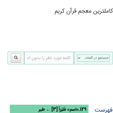
کاملترین معجم قرآن کریم
gle
tion
فهرست
129.«اسم» طَيْرَاً [3] ← طیر