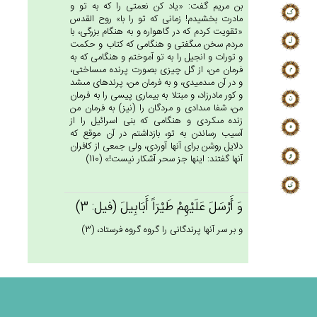
بن مريم گفت: «ياد كن نعمتى را كه به تو و
مادرت بخشيدم! زمانى كه تو را با» روح القدس
«تقويت كردم كه در گاهواره و به هنگام بزرگى، با
مردم سخن مى‏گفتى و هنگامى كه كتاب و حكمت
و تورات و انجيل را به تو آموختم و هنگامى كه به
فرمان من، از گل چيزى بصورت پرنده مى‏ساختى،
و در آن مى‏دميدى، و به فرمان من، پرنده‏اى مى‏شد
و كور مادرزاد، و مبتلا به بيمارى پيسى را به فرمان
من، شفا مى‏دادى و مردگان را (نيز) به فرمان من
زنده مى‏كردى و هنگامى كه بنى اسرائيل را از
آسيب رساندن به تو، بازداشتم در آن موقع كه
دلايل روشن براى آنها آوردى، ولى جمعى از كافران
آنها گفتند: اينها جز سحر آشكار نيست!» (110)
وَ أَرْسَل‌َ عَلَيْهِم‌ْ طَيْرَاً أَبَابِيل‌َ (فيل: 3)
و بر سر آنها پرندگانى را گروه گروه فرستاد، (3)