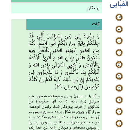
الفبایی
پرندگان
آیات
وَ رَسُولاً إِلَي‌ بَنِي‌ إِسْرَائِيل‌َ أَنِّي‌ قَدْ
جِئْتُكُمْ‌ بِآيَة‌ٍ مِنْ‌ رَبِّكُم‌ْ أَنِّي‌ أَخْلُق‌ُ لَكُمْ‌
مِن‌َ الطِّين‌ِ كَهَيْئَة‌ِ الطَّيْرِ فَأَنْفُخ‌ُ فِيه‌ِ
فَيَكُون‌ُ طَيْرَاً بِإِذْن‌ِ الله‌ِ وَ أُبْرِئ‌ُ الْأَكْمَه‌َ
وَالْأَبْرَص‌َ وَ أُحْيِي‌ الْمَوْتَي‌ بِإِذْن‌ِ الله‌ِ وَ
أُنَبِّئُكُمْ‌ بِمَا تَأْكُلُون‌َ وَ مَا تَدَّخِرُون‌َ فِي‌
بُيُوتِكُم‌ْ إِن‌َّ فِي‌ ذَلِك‌َ لَآيَة‌ً لَكُم‌ْ إِن‌ْ كُنْتُم‌ْ
مُؤْمِنِين‌َ (آل‌عمران: 49)
و (او را به عنوان) رسول و فرستاده به سوى بنى
اسرائيل (قرار داده، كه به آنها مى‏گويد:) من
نشانه‏اى از طرف پروردگار شما، برايتان آورده‏ام
من از گِل، چيزى به شكل پرنده مى‏سازم سپس در
آن مى‏دمم و به فرمان خدا، پرنده‏اى مى‏گردد. و به
اذن خدا، كورِ مادرزاد و مبتلايان به برص [پيسى‏]
را بهبودى مى‏بخشم و مردگان را به اذن خدا زنده