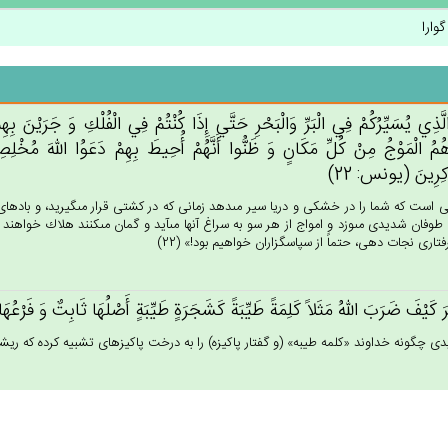
وارا
َّذِي‌ يُسَيِّرُكُم‌ْ فِي‌ الْبَرِّ وَالْبَحْرِ حَتَّي‌ إِذَا كُنْتُم‌ْ فِي‌ الْفُلْك‌ِ وَ جَرَيْن‌َ ب
م‌ُ الْمَوْج‌ُ مِنْ‌ كُل‌ِّ مَكَان‌ٍ وَ ظَنُّوا أَنَّهُم‌ْ أُحِيط‌َ بِهِم‌ْ دَعَوُا الله‌َ مُخْلِصِين‌
كِرِين‌َ (يونس: 22)
 است كه شما را در خشكى و دريا سير مى‏دهد زمانى كه در كشتى قرار مى‏گيريد، و باده
 طوفان شديدى مى‏وزد و امواج از هر سو به سراغ آنها مى‏آيد و گمان مى‏كنند هلاك خواهند ش
فتارى نجات دهى، حتماً از سپاسگزاران خواهيم بود!» (22)
تَرَ كَيْف‌َ ضَرَب‌َ الله‌ُ مَثَلاً كَلِمَة‌ً طَيِّبَة‌ً كَشَجَرَة‌ٍ طَيِّبَة‌ٍ أَصْلُهَا ثَابِت‌ٌ وَ فَرْ
يدى چگونه خداوند «كلمه طيبه» (و گفتار پاكيزه) را به درخت پاكيزه‏اى تشبيه كرده كه ريشه 