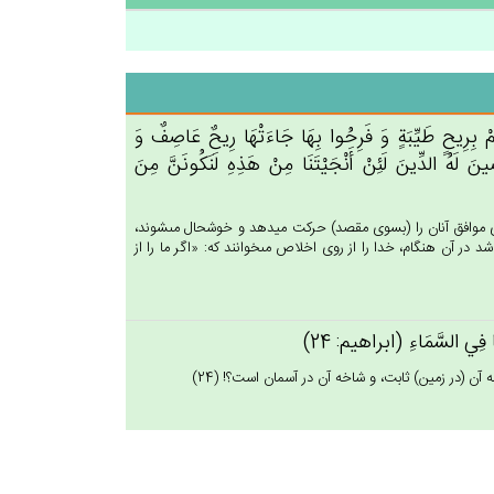
ِهِمْ‌ بِرِيح‌ٍ طَيِّبَة‌ٍ وَ فَرِحُوا بِهَا جَاءَتْهَا رِيح‌ٌ عَاصِف‌ٌ وَ
َ لَه‌ُ الدِّين‌َ لَئِن‌ْ أَنْجَيْتَنَا مِن‌ْ هَذِه‌ِ لَنَكُونَن‌َّ مِن‌َ
اى موافق آنان را (بسوى مقصد) حركت ميدهد و خوشحال مى‏شوند،
د در آن هنگام، خدا را از روى اخلاص مى‏خوانند كه: «اگر ما را از
عُهَا فِي‌ السَّمَاءِ (ابراهيم: 24)
آن (در زمين) ثابت، و شاخه آن در آسمان است؟! (24)