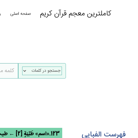
کاملترین معجم قرآن کریم
صفحه اصلی
ر
فهرست الفبایی
123.«اسم» طَيِّبَة‌ٍ [2] ← طیب