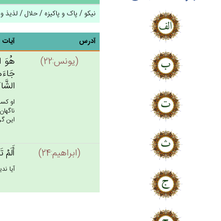
نیکو / پاک و پاکیزه / حلال / لذیذ و گ
آدرس
آیات
(يونس:22)
هُوَ ال
جَاءَهُ
الشَّا
او كسى
ناگهان
اين گر
(ابراهيم:24)
أَلَم‌ْ 
آيا ند