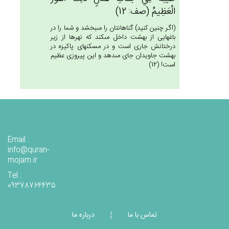
الْعَظِيم‌ُ (صف: 12)
(اگر چنين كنيد) گناهانتان را مى‏بخشد و شما را در
باغهايى از بهشت داخل مى‏كند كه نهرها از زير
درختانش جارى است و در مسكنهاى پاكيزه در
بهشت جاويدان جاى مى‏دهد و اين پيروزى عظيم
است! (12)
Email :
info@quran-
mojam.ir
Tel :
09378764435
تماس با ما
درباره ما
¦