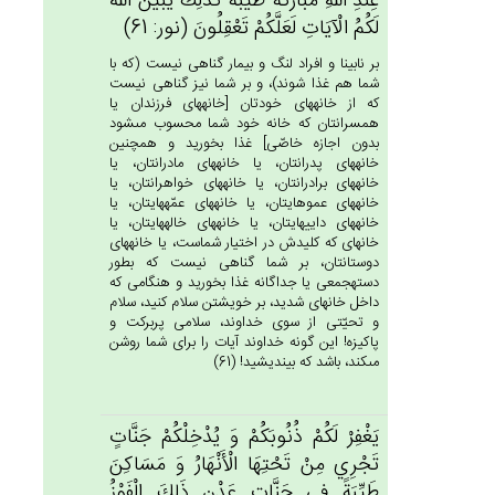
عِنْدِ الله‌ِ مُبَارَكَة‌ً طَيِّبَة‌ً كَذَلِك‌َ يُبَيِّن‌ُ الله‌ُ
لَكُم‌ُ الْآيَات‌ِ لَعَلَّكُم‌ْ تَعْقِلُون‌َ (نور: 61)
بر نابينا و افراد لنگ و بيمار گناهى نيست (كه با
شما هم غذا شوند)، و بر شما نيز گناهى نيست
كه از خانه‏هاى خودتان [خانه‏هاى فرزندان يا
همسرانتان كه خانه خود شما محسوب مى‏شود
بدون اجازه خاصّى‏] غذا بخوريد و همچنين
خانه‏هاى پدرانتان، يا خانه‏هاى مادرانتان، يا
خانه‏هاى برادرانتان، يا خانه‏هاى خواهرانتان، يا
خانه‏هاى عموهايتان، يا خانه‏هاى عمّه‏هايتان، يا
خانه‏هاى داييهايتان، يا خانه‏هاى خاله‏هايتان، يا
خانه‏اى كه كليدش در اختيار شماست، يا خانه‏هاى
دوستانتان، بر شما گناهى نيست كه بطور
دسته‏جمعى يا جداگانه غذا بخوريد و هنگامى كه
داخل خانه‏اى شديد، بر خويشتن سلام كنيد، سلام
و تحيّتى از سوى خداوند، سلامى پربركت و
پاكيزه! اين گونه خداوند آيات را براى شما روشن
مى‏كند، باشد كه بينديشيد! (61)
يَغْفِرْ لَكُم‌ْ ذُنُوبَكُم‌ْ وَ يُدْخِلْكُم‌ْ جَنَّات‌ٍ
تَجْرِي‌ مِنْ‌ تَحْتِهَا الْأَنْهَارُ وَ مَسَاكِن‌َ
طَيِّبَة‌ً فِي‌ جَنَّات‌ِ عَدْن‌ٍ ذَلِك‌َ الْفَوْزُ