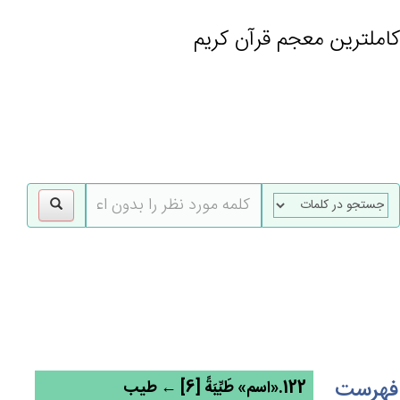
کاملترین معجم قرآن کریم
gle
tion
فهرست
122.«اسم» طَيِّبَة‌ً [6] ← طیب