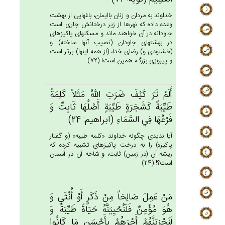
خداوند به مردان و زنان باايمان، باغهايى از بهشت
وعده داده كه نهرها از زير درختانش جارى است
جاودانه در آن خواهند ماند و مسكن‏هاى پاكيزه‏اى
در بهشتهاى جاودان (نصيب آنها ساخته) و
(خشنودى و) رضاى خدا، (از همه اينها) برتر است
و پيروزى بزرگ، همين است! (72)
أَلَم‌ْ تَرَ كَيْف‌َ ضَرَب‌َ الله‌ُ مَثَلاً كَلِمَة‌ً
طَيِّبَة‌ً كَشَجَرَة‌ٍ طَيِّبَة‌ٍ أَصْلُهَا ثَابِت‌ٌ وَ
فَرْعُهَا فِي‌ السَّمَاءِ (ابراهيم: 24)
آيا نديدى چگونه خداوند «كلمه طيبه» (و گفتار
پاكيزه) را به درخت پاكيزه‏اى تشبيه كرده كه
ريشه آن (در زمين) ثابت، و شاخه آن در آسمان
است؟! (24)
مَن‌ْ عَمِل‌َ صَالِحَاً مِنْ‌ ذَكَرٍ أَوْ أُنْثَي‌ وَ
هُوَ مُؤْمِن‌ٌ فَلَنُحْيِيَنَّه‌ُ حَيَاة‌ً طَيِّبَة‌ً وَ
لَنَجْزِيَنَّهُم‌ْ أَجْرَهُمْ‌ بِأَحْسَنِ مَا كَانُوا