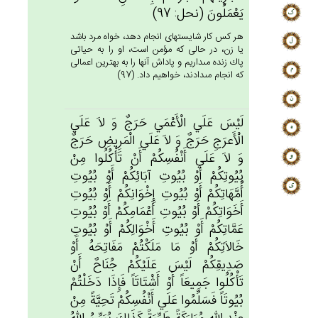
يَعْمَلُون‌َ (نحل: 97)
هر كس كار شايسته‏اى انجام دهد، خواه مرد باشد
يا زن، در حالى كه مؤمن است، او را به حياتى
پاك زنده مى‏داريم و پاداش آنها را به بهترين اعمالى
كه انجام مى‏دادند، خواهيم داد. (97)
لَيْس‌َ عَلَي‌ الْأَعْمَي‌ حَرَج‌ٌ وَ لاَ عَلَي‌
الْأَعرَج‌ِ حَرَج‌ٌ وَ لاَ عَلَي‌ الْمَرِيض‌ِ حَرَج‌ٌ
وَ لاَ عَلَي‌ أَنْفُسِكُم‌ْ أَنْ‌ تَأْكُلُوا مِن‌ْ
بُيُوتِكُم‌ْ أَوْ بُيُوت‌ِ آبَائِكُم‌ْ أَوْ بُيُوت‌ِ
أُمَّهَاتِكُم‌ْ أَوْ بُيُوت‌ِ إِخْوَانِكُم‌ْ أَوْ بُيُوت‌ِ
أَخَوَاتِكُم‌ْ أَوْ بُيُوت‌ِ أَعْمَامِكُم‌ْ أَوْ بُيُوت‌ِ
عَمَّاتِكُم‌ْ أَوْ بُيُوت‌ِ أَخْوَالِكُم‌ْ أَوْ بُيُوت‌ِ
خَالاَتِكُم‌ْ أَوْ مَا مَلَكْتُمْ‌ مَفَاتِحَه‌ُ أَوْ
صَدِيقِكُم‌ْ لَيْس‌َ عَلَيْكُم‌ْ جُنَاح‌ٌ أَنْ‌
تَأْكُلُوا جَمِيعَاً أَوْ أَشْتَاتَاً فَإِذَا دَخَلْتُمْ‌
بُيُوتَاً فَسَلِّمُوا عَلَي‌ أَنْفُسِكُم‌ْ تَحِيَّة‌ً مِن‌ْ