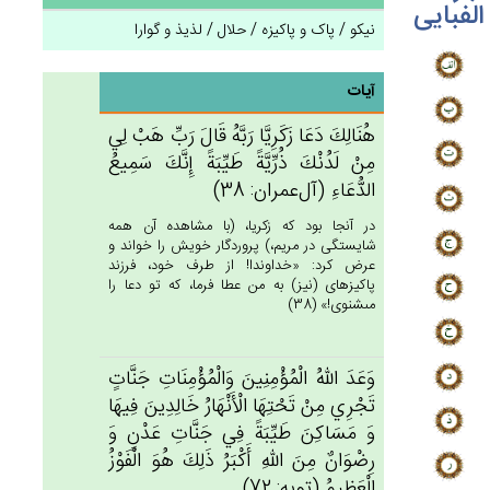
الفبایی
نیکو / پاک و پاکیزه / حلال / لذیذ و گوارا
آیات
هُنَالِك‌َ دَعَا زَكَرِيَّا رَبَّه‌ُ قَال‌َ رَب‌ِّ هَب‌ْ لِي‌
مِنْ‌ لَدُنْك‌َ ذُرِّيَّة‌ً طَيِّبَة‌ً إِنَّك‌َ سَمِيع‌ُ
الدُّعَاءِ (آل‌عمران: 38)
در آنجا بود كه زكريا، (با مشاهده آن همه
شايستگى در مريم،) پروردگار خويش را خواند و
عرض كرد: «خداوندا! از طرف خود، فرزند
پاكيزه‏اى (نيز) به من عطا فرما، كه تو دعا را
مى‏شنوى!» (38)
وَعَدَ الله‌ُ الْمُؤْمِنِين‌َ وَالْمُؤْمِنَات‌ِ جَنَّات‌ٍ
تَجْرِي‌ مِنْ‌ تَحْتِهَا الْأَنْهَارُ خَالِدِين‌َ فِيهَا
وَ مَسَاكِن‌َ طَيِّبَة‌ً فِي‌ جَنَّات‌ِ عَدْن‌ٍ وَ
رِضْوَان‌ٌ مِن‌َ الله‌ِ أَكْبَرُ ذَلِك‌َ هُوَ الْفَوْزُ
الْعَظِيم‌ُ (توبه: 72)