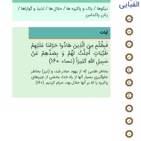
الفبایی
نیکوها / پاک و پاکیزه ها / حلال ها / لذیذ و گواراها /
زنان پاکدامن
آیات
فَبِظُلْم‌ٍ مِن‌َ الَّذِين‌َ هَادُوا حَرَّمْنَا عَلَيْهِم‌ْ
طَيِّبَات‌ٍ أُحِلَّت‌ْ لَهُم‌ْ وَ بِصَدِّهِم‌ْ عَنْ‌
سَبِيل‌ِ الله‌ِ كَثِيرَاً (نساء: 160)
بخاطر ظلمى كه از يهود صادر شد، و (نيز) بخاطر
جلوگيرى بسيار آنها از راه خدا، بخشى از چيزهاى
پاكيزه را كه بر آنها حلال بود، حرام كرديم. (160)