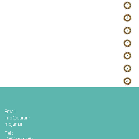
Email :
info@quran-
mojam.ir
Tel :