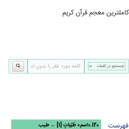
کاملترین معجم قرآن کریم
gle
tion
فهرست
120.«اسم» طَيِّبَات‌ٍ [1] ← طیب