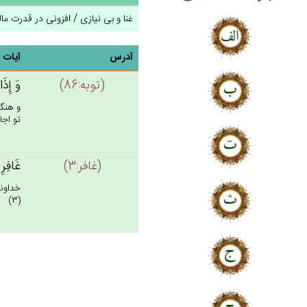
غنا و بی نیازی / افزونی در قدرت ما
آدرس
آیات
(توبه:86)
وَ إِذَا
و هنگا
تو اجاز
(غافر:3)
غَافِرِ 
خداوند
(3)