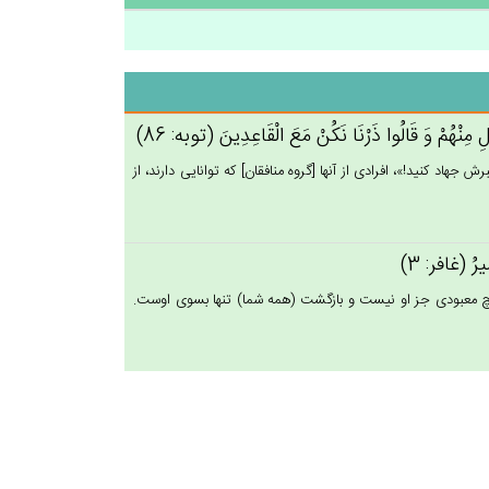
ِ مِنْهُم‌ْ وَ قَالُوا ذَرْنَا نَكُنْ‌ مَع‌َ الْقَاعِدِين‌َ (توبه: 86)
جهاد كنيد!»، افرادى از آنها [گروه منافقان‏] كه توانايى دارند، از
صِيرُ (غافر: 3)
يچ معبودى جز او نيست و بازگشت (همه شما) تنها بسوى اوست.