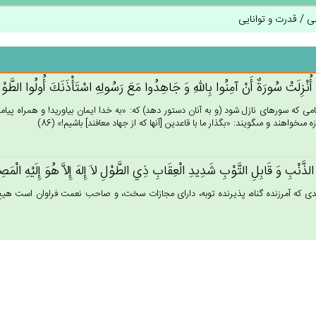
لی / قدرت و توانایی
 أُنْزِلَت‌ْ سُورَة‌ٌ أَن‌ْ آمِنُوا بِالله‌ِ وَ جَاهِدُوا مَع‌َ رَسُولِه‌ِ اسْتَأْذَنَك‌َ أُولُوا الطَّوْل‌
مى كه سوره‏اى نازل شود (و به آنان دستور دهد) كه: «به خدا ايمان بياوريد! و همراه پيامبرش 
ه مى‏خواهند و مى‏گويند: «بگذار ما با قاعدين [آنها كه از جهاد معافند] باشيم!» (86)
الذَّنْب‌ِ وَ قَابِل‌ِ التَّوْب‌ِ شَدِيدِ الْعِقَاب‌ِ ذِي‌ الطَّوْل‌ِ لاَ إِله‌َ إِلاَّ هُوَ إِلَيْه‌ِ الْمَ
ى كه آمرزنده گناه، پذيرنده توبه، داراى مجازات سخت، و صاحب نعمت فراوان است ه