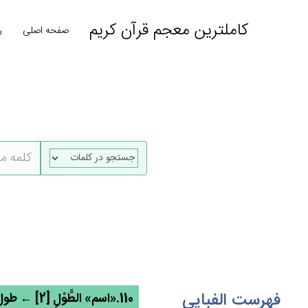
کاملترین معجم قرآن کریم
صفحه اصلی
ر
فهرست الفبایی
110.«اسم» الطَّوْل‌ِ [2] ← طول