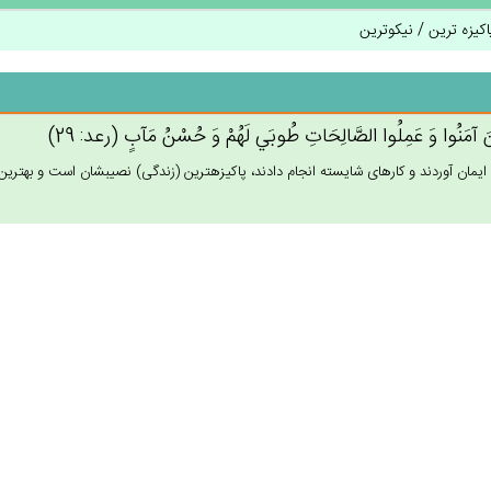
پاکیزه ترین / نیکوترین
ن‌َ آمَنُوا وَ عَمِلُوا الصَّالِحَات‌ِ طُوبَي‌ لَهُم‌ْ وَ حُسْن‌ُ مَآب‌ٍ (رعد: 29)
ه ايمان آوردند و كارهاى شايسته انجام دادند، پاكيزه‏ترين (زندگى) نصيبشان است و بهترين سرا