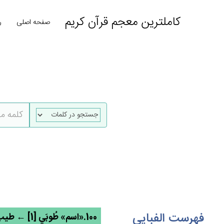
کاملترین معجم قرآن کریم
صفحه اصلی
ر
فهرست الفبایی
100.«اسم» طُوبَي‌ [1] ← طیب