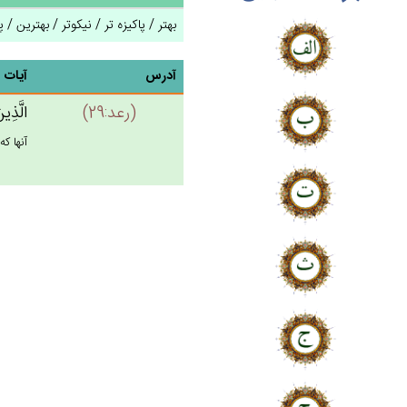
بهتر / پاکیزه تر / نیکوتر / بهترین / 
آدرس
آیات
(رعد:29)
الَّذِي
آنها ك