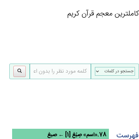
کاملترین معجم قرآن کریم
gle
tion
فهرست
78.«اسم» صِبْغ‌ٍ [1] ← صبغ