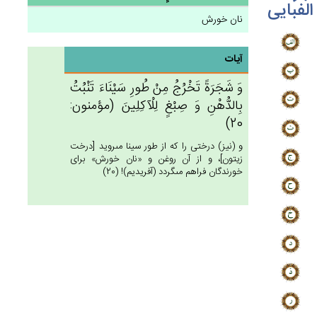
الفبایی
نان خورش
آیات
وَ شَجَرَة‌ً تَخْرُج‌ُ مِنْ‌ طُورِ سَيْنَاءَ تَنْبُت‌ُ
بِالدُّهْن‌ِ وَ صِبْغ‌ٍ لِلْآكِلِين‌َ (مؤمنون:
20)
و (نيز) درختى را كه از طور سينا مى‏رويد [درخت
زيتون‏]، و از آن روغن و «نان خورش» براى
خورندگان فراهم مى‏گردد (آفريديم)! (20)