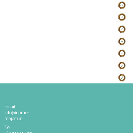
Email :
info@quran-
mojam.ir
Tel :