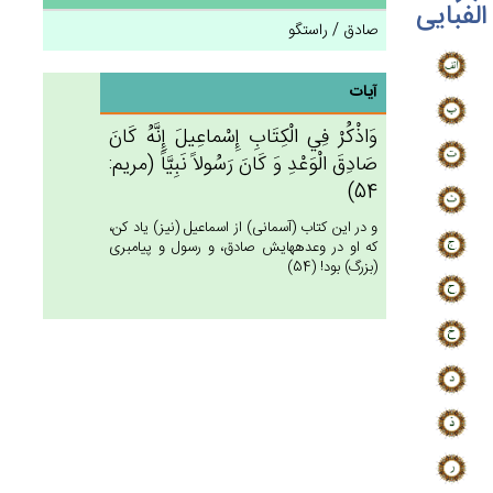
الفبایی
صادق / راستگو
آیات
وَاذْكُرْ فِي‌ الْكِتَاب‌ِ إِسْماعِيل‌َ إِنَّه‌ُ كَان‌َ
صَادِق‌َ الْوَعْدِ وَ كَان‌َ رَسُولاً نَبِيَّاً (مريم:
54)
و در اين كتاب (آسمانى) از اسماعيل (نيز) ياد كن،
كه او در وعده‏هايش صادق، و رسول و پيامبرى
(بزرگ) بود! (54)