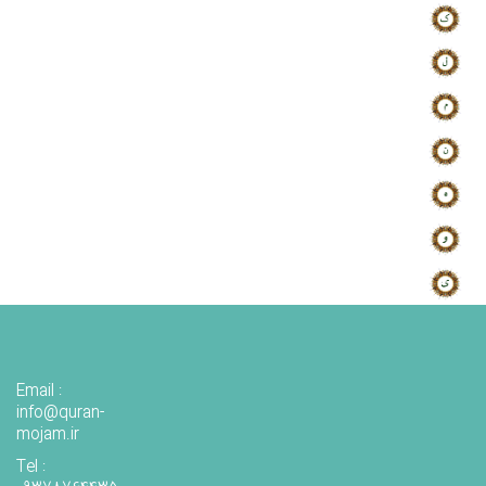
Email :
info@quran-
mojam.ir
Tel :