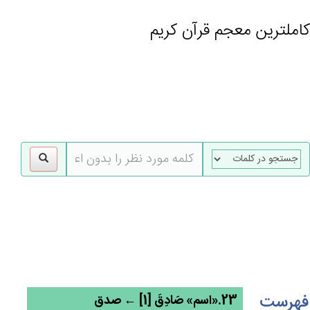
کاملترین معجم قرآن کریم
gle
tion
فهرست
23.«اسم» صَادِق‌َ [1] ← صدق