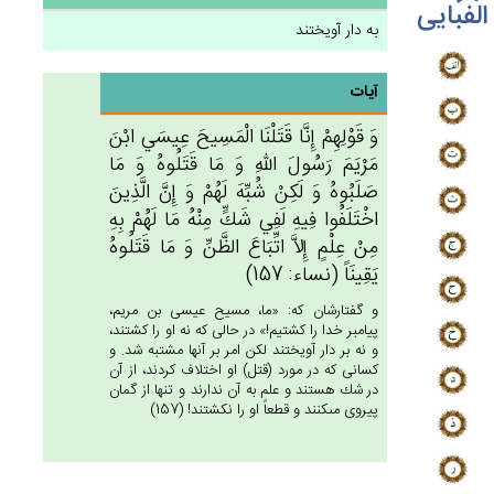
الفبایی
به دار آویختند
آیات
وَ قَوْلِهِم‌ْ إِنَّا قَتَلْنَا الْمَسِيح‌َ عِيسَي‌ ابْن‌َ
مَرْيَم‌َ رَسُول‌َ الله‌ِ وَ مَا قَتَلُوه‌ُ وَ مَا
صَلَبُوه‌ُ وَ لَكِنْ‌ شُبِّه‌َ لَهُم‌ْ وَ إِن‌َّ الَّذِين‌َ
اخْتَلَفُوا فِيه‌ِ لَفِي‌ شَك‌ٍّ مِنْه‌ُ مَا لَهُم‌ْ بِه‌ِ
مِن‌ْ عِلْم‌ٍ إِلاَّ اتِّبَاع‌َ الظَّن‌ِّ وَ مَا قَتَلُوه‌ُ
يَقِينَاً (نساء: 157)
و گفتارشان كه: «ما، مسيح عيسى بن مريم،
پيامبر خدا را كشتيم!» در حالى كه نه او را كشتند،
و نه بر دار آويختند لكن امر بر آنها مشتبه شد. و
كسانى كه در مورد (قتل) او اختلاف كردند، از آن
در شك هستند و علم به آن ندارند و تنها از گمان
پيروى مى‏كنند و قطعاً او را نكشتند! (157)