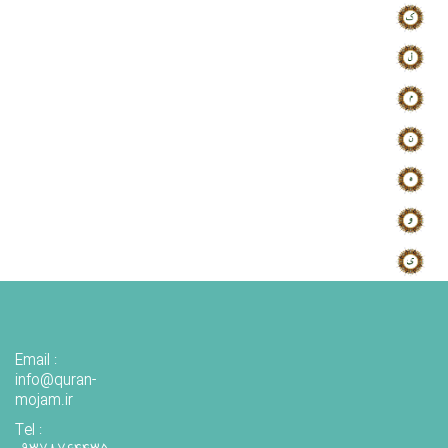
Email :
info@quran-
mojam.ir
Tel :