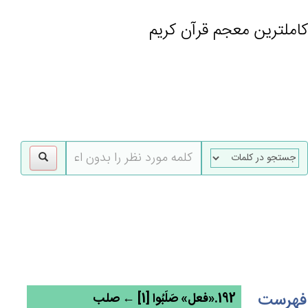
کاملترین معجم قرآن کریم
gle
tion
فهرست
192.«فعل» صَلَبُوا [1] ← صلب