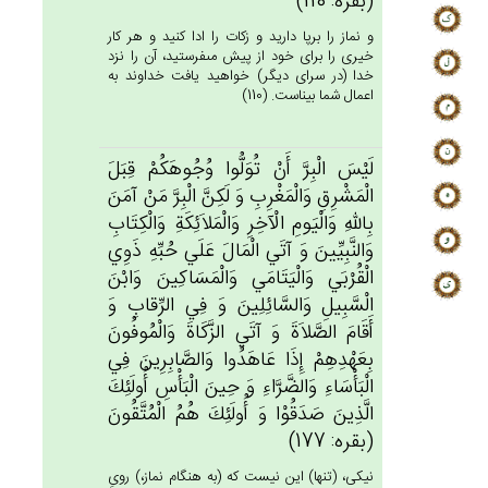
(بقره: 110)
و نماز را برپا داريد و زكات را ادا كنيد و هر كار
خيرى را براى خود از پيش مى‏فرستيد، آن را نزد
خدا (در سراى ديگر) خواهيد يافت خداوند به
اعمال شما بيناست. (110)
لَيْس‌َ الْبِرَّ أَن‌ْ تُوَلُّوا وُجُوهَكُم‌ْ قِبَل‌َ
الْمَشْرِق‌ِ وَالْمَغْرِب‌ِ وَ لَكِنَّ‌ الْبِرَّ مَن‌ْ آمَن‌َ
بِالله‌ِ وَالْيَوم‌ِ الْآخِرِ وَالْمَلاَئِكَة‌ِ وَالْكِتَاب‌ِ
وَالنَّبِيِّين‌َ وَ آتَي‌ الْمَال‌َ عَلَي‌ حُبِّه‌ِ ذَوِي‌
الْقُرْبَي‌ وَالْيَتَامَي‌ وَالْمَسَاكِين‌َ وَابْن‌َ
الْسَّبِيل‌ِ وَالسَّائِلِين‌َ وَ فِي‌ الرِّقاب‌ِ وَ
أَقَام‌َ الصَّلاَة‌َ وَ آتَي‌ الزَّكَاة‌َ وَالْمُوفُون‌َ
بِعَهْدِهِم‌ْ إِذَا عَاهَدُوا وَالصَّابِرِين‌َ فِي‌
الْبَأْسَاءِ وَالضَّرَّاءِ وَ حِين‌َ الْبَأْس‌ِ أُولَئِك‌َ
الَّذِين‌َ صَدَقُوْا وَ أُولَئِك‌َ هُم‌ُ الْمُتَّقُون‌َ
(بقره: 177)
نيكى، (تنها) اين نيست كه (به هنگام نماز،) روىِ