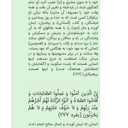
خود را به سوى مشرق و (يا) مغرب كنيد (و تمام
گفتگوى شما، در باره قبله و تغيير آن باشد و همه
وقت خود را مصروف آن سازيد) بلكه نيكى (و
نيكوكار) كسى است كه به خدا، و روز رستاخيز، و
فرشتگان، و كتاب (آسمانى)، و پيامبران، ايمان
آورده و مال (خود) را، با همه علاقه‏اى كه به آن
دارد، به خويشاوندان و يتيمان و مسكينان و
واماندگان در راه و سائلان و بردگان، انفاق مى‏كند
نماز را برپا مى‏دارد و زكات را مى‏پردازد و (همچنين)
كسانى كه به عهد خود- به هنگامى كه عهد بستند-
وفا مى‏كنند و در برابر محروميتها و بيماريها و در
ميدان جنگ، استقامت به خرج مى‏دهند اينها
كسانى هستند كه راست مى‏گويند و (گفتارشان با
اعتقادشان هماهنگ است) و اينها هستند
پرهيزكاران! (177)
إِن‌َّ الَّذِين‌َ آمَنُوا وَ عَمِلُوا الصَّالِحَات‌ِ وَ
أَقَامُوا الصَّلاة‌َ وَ آتَوُا الزَّكَاة‌َ لَهُم‌ْ أَجْرُهُم‌ْ
عِنْدَ رَبِّهِم‌ْ وَ لاَ خَوْف‌ٌ عَلَيْهِم‌ْ وَ لاَ هُم‌ْ
يَحْزَنُون‌َ (بقره: 277)
كسانى كه ايمان آوردند و اعمال صالح انجام دادند