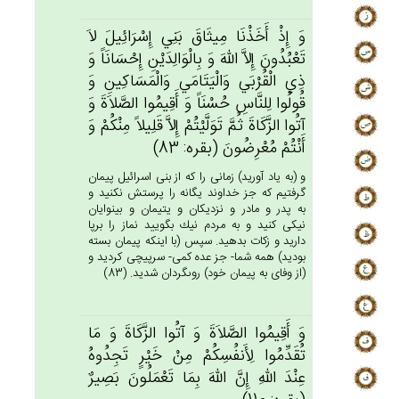
وَ إِذْ أَخَذْنَا مِيثَاق‌َ بَنِي‌ إِسْرَائِيل‌َ لاَ
تَعْبُدُون‌َ إِلاَّ الله‌َ وَ بِالْوَالِدَيْن‌ِ إِحْسَانَاً وَ
ذِي‌ الْقُرْبَي‌ وَالْيَتَامَي‌ وَالْمَسَاكِين‌ِ وَ
قُولُوا لِلنَّاس‌ِ حُسْنَاً وَ أَقِيمُوا الصَّلاَة‌َ وَ
آتُوا الزَّكَاة‌َ ثُم‌َّ تَوَلَّيْتُم‌ْ إِلاَّ قَلِيلاً مِنْكُم‌ْ وَ
أَنْتُم‌ْ مُعْرِضُون‌َ (بقره: 83)
و (به ياد آوريد) زمانى را كه از بنى اسرائيل پيمان
گرفتيم كه جز خداوند يگانه را پرستش نكنيد و
به پدر و مادر و نزديكان و يتيمان و بينوايان
نيكى كنيد و به مردم نيك بگوييد نماز را برپا
داريد و زكات بدهيد. سپس (با اينكه پيمان بسته
بوديد) همه شما- جز عده كمى- سرپيچى كرديد و
(از وفاى به پيمان خود) روى‏گردان شديد. (83)
وَ أَقِيمُوا الصَّلاَة‌َ وَ آتُوا الزَّكَاة‌َ وَ مَا
تُقَدِّمُوا لِأَنفُسِكُم‌ْ مِن‌ْ خَيْرٍ تَجِدُوه‌ُ
عِنْدَ الله‌ِ إِن‌َّ الله‌َ بِمَا تَعْمَلُون‌َ بَصِيرٌ