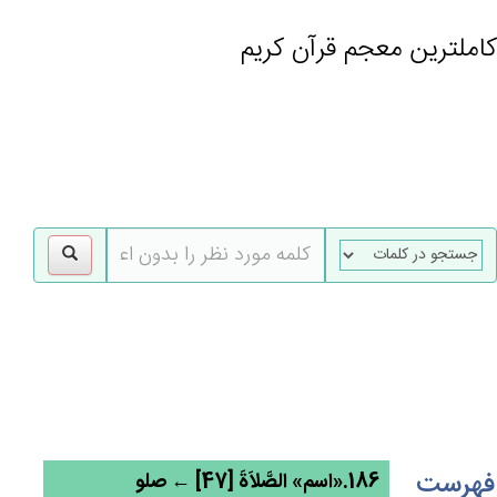
کاملترین معجم قرآن کریم
gle
tion
فهرست
186.«اسم» الصَّلاَة‌َ [47] ← صلو