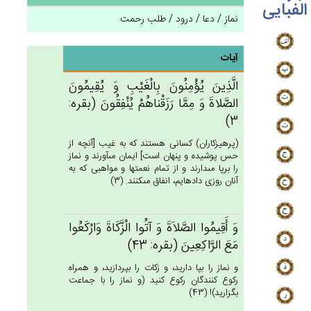
الفبایی
نماز / دعا / درود / طلب رحمت
آیات
الَّذِين‌َ يُؤْمِنُون‌َ بِالْغَيْب‌ِ وَ يُقِيمُون‌َ
الصَّلاة‌َ وَ مِمَّا رَزَقْناهُم‌ْ يُنْفِقُون‌َ (بقره:
3)
(پرهيزكاران) كسانى هستند كه به غيب [آنچه از
حس پوشيده و پنهان است‏] ايمان مى‏آورند و نماز
را برپا مى‏دارند و از تمام نعمتها و مواهبى كه به
آنان روزى داده‏ايم، انفاق مى‏كنند. (3)
وَ أَقِيمُوا الصَّلاَة‌َ وَ آتُوا الْزَّكَاة‌َ وَارْكَعُوا
مَع‌َ الرَّاكِعِين‌َ (بقره: 43)
و نماز را بپا داريد، و زكات را بپردازيد، و همراه
ركوع كنندگان ركوع كنيد (و نماز را با جماعت
بگزاريد)! (43)