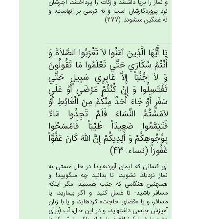
و نماز را برپا داشتند و زكات را پرداختند، اجرشان
نزد پروردگارشان است و نه ترسى بر آنهاست، و
نه غمگين مى‏شوند. (277)
يَا أَيُّهَا الَّذِين‌َ آمَنُوا لاَ تَقْرَبُوا الصَّلاَة‌َ وَ
أَنْتُم‌ْ سُكَارَي‌ حَتَّي‌ تَعْلَمُوا مَا تَقُولُون‌َ
وَ لاَ جُنُبَاً إِلاَّ عَابِرِي‌ سَبِيل‌ٍ حَتَّي‌
تَغْتَسِلُوا وَ إِنْ‌ كُنْتُمْ‌ مَرْضَي‌ أَوْ عَلَي‌
سَفَرٍ أَوْ جَاءَ أَحَدٌ مِنْكُمْ‌ مِن‌َ الْغَائِط‌ِ أَوْ
لاَمَسْتُم‌ُ النِّسَاءَ فَلَم‌ْ تَجِدُوا مَاءً
فَتَيَمَّمُوا صَعِيدَاً طَيِّبَاً فَامْسَحُوا
بِوُجُوهِكُم‌ْ وَ أَيْدِيكُم‌ْ إِن‌َّ الله‌َ كَان‌َ عَفُوَّاً
غَفُورَاً (نساء: 43)
اى كسانى كه ايمان آورده‏ايد! در حال مستى به
نماز نزديك نشويد، تا بدانيد چه مى‏گوييد! و
همچنين هنگامى كه جنب هستيد- مگر اينكه
مسافر باشيد- تا غسل كنيد. و اگر بيماريد، يا
مسافر، و يا «قضاى حاجت» كرده‏ايد، و يا با زنان
آميزش جنسى داشته‏ايد، و در اين حال، آب (براى