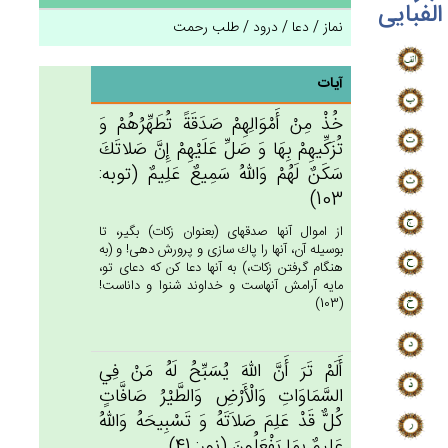
الفبایی
نماز / دعا / درود / طلب رحمت
آیات
خُذْ مِن‌ْ أَمْوَالِهِم‌ْ صَدَقَة‌ً تُطَهِّرُهُم‌ْ وَ
تُزَكِّيهِمْ‌ بِهَا وَ صَل‌ِّ عَلَيْهِم‌ْ إِن‌َّ صَلاتَك‌َ
سَكَن‌ٌ لَهُم‌ْ وَالله‌ُ سَمِيع‌ٌ عَلِيم‌ٌ (توبه:
103)
از اموال آنها صدقه‏اى (بعنوان زكات) بگير، تا
بوسيله آن، آنها را پاك سازى و پرورش دهى! و (به
هنگام گرفتن زكات،) به آنها دعا كن كه دعاى تو،
مايه آرامش آنهاست و خداوند شنوا و داناست!
(103)
أَلَم‌ْ تَرَ أَن‌َّ الله‌َ يُسَبِّح‌ُ لَه‌ُ مَنْ‌ فِي‌
السَّمَاوَات‌ِ وَالْأَرْض‌ِ وَالطَّيْرُ صَافَّات‌ٍ
كُل‌ٌّ قَدْ عَلِم‌َ صَلاَتَه‌ُ وَ تَسْبِيحَه‌ُ وَالله‌ُ
عَلِيم‌ٌ بِمَا يَفْعَلُون‌َ (نور: 41)