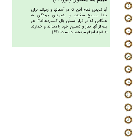
آيا نديدى تمام آنان كه در آسمانها و زمينند براى
خدا تسبيح مى‏كنند، و همچنين پرندگان به
هنگامى كه بر فراز آسمان بال گسترده‏اند؟! هر
يك از آنها نماز و تسبيح خود را مى‏داند و خداوند
به آنچه انجام ميدهند داناست! (41)