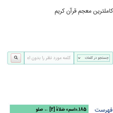
کاملترین معجم قرآن کریم
gle
tion
فهرست
185.«اسم» صَلاَۀَ [2] ← صلو