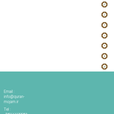
Email :
info@quran-
mojam.ir
Tel :