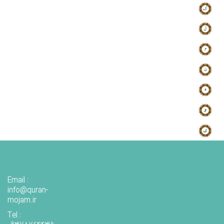
Email :
info@quran-
mojam.ir
Tel :