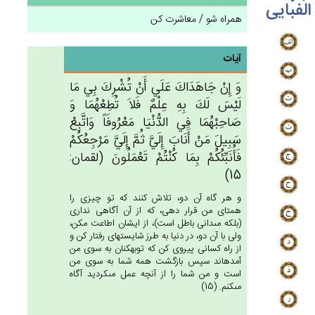
الفبایی
همراه شو / معاشرت کن
آیات
وَ إِنْ‌ جَاهَدَاك‌َ عَلَي‌ أَنْ‌ تُشْرِك‌َ بِي‌ مَا
لَيْس‌َ لَك‌َ بِه‌ِ عِلْم‌ٌ فَلاَ تُطِعْهُمَا وَ
صَاحِبْهُمَا فِي‌ الدُّنْيَا مَعْرُوفَاً وَاتَّبِع‌ْ
سَبِيل‌َ مَن‌ْ أَنَاب‌َ إِلَيَّ‌ ثُم‌َّ إِلَيَّ‌ مَرْجِعُكُم‌ْ
فَأُنَبِّئُكُمْ‌ بِمَا كُنْتُم‌ْ تَعْمَلُون‌َ (لقمان:
15)
و هر گاه آن دو، تلاش كنند كه تو چيزى را
همتاى من قرار دهى، كه از آن آگاهى ندارى
(بلكه مى‏دانى باطل است)، از ايشان اطاعت مكن،
ولى با آن دو، در دنيا به طرز شايسته‏اى رفتار كن و
از راه كسانى پيروى كن كه توبه‏كنان به سوى من
آمده‏اند سپس بازگشت همه شما به سوى من
است و من شما را از آنچه عمل مى‏كرديد آگاه
مى‏كنم. (15)