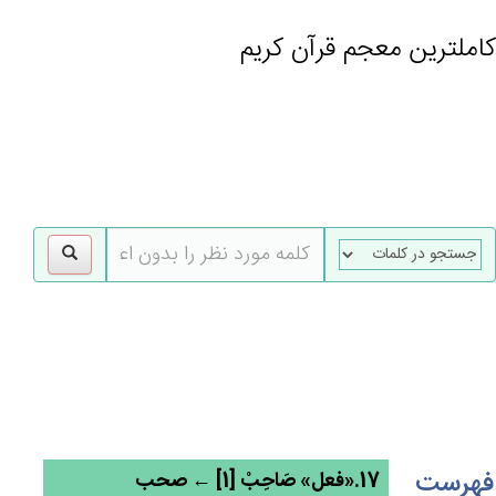
کاملترین معجم قرآن کریم
gle
tion
فهرست
17.«فعل» صَاحِبْ [1] ← صحب