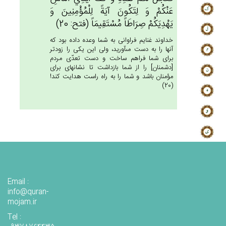
عَنْكُم‌ْ وَ لِتَكُون‌َ آيَة‌ً لِلْمُؤْمِنِين‌َ وَ
يَهْدِيَكُم‌ْ صِرَاطَاً مُسْتَقِيمَاً (فتح: 20)
خداوند غنايم فراوانى به شما وعده داده بود كه
آنها را به دست مى‏آوريد، ولى اين يكى را زودتر
براى شما فراهم ساخت و دست تعدّى مردم
[دشمنان‏] را از شما بازداشت تا نشانه‏اى براى
مؤمنان باشد و شما را به راه راست هدايت كند!
(20)
Email :
info@quran-
mojam.ir
Tel :