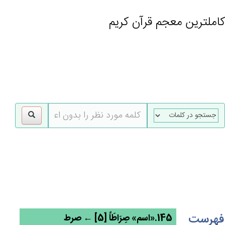
کاملترین معجم قرآن کریم
gle
tion
فهرست
145.«اسم» صِرَاطَاً [5] ← صرط