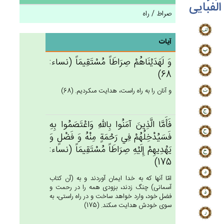
الفبایی
صراط / راه
آیات
وَ لَهَدَيْنَاهُم‌ْ صِرَاطَاً مُسْتَقِيمَاً (نساء:
68)
و آنان را به راه راست، هدايت مى‏كرديم. (68)
فَأَمَّا الَّذِين‌َ آمَنُوا بِالله‌ِ وَاعْتَصَمُوا بِه‌ِ
فَسَيُدْخِلُهُم‌ْ فِي‌ رَحْمَة‌ٍ مِنْه‌ُ وَ فَضْل‌ٍ وَ
يَهْدِيهِم‌ْ إِلَيْه‌ِ صِرَاطَاً مُسْتَقِيمَاً (نساء:
175)
امّا آنها كه به خدا ايمان آوردند و به (آن كتاب
آسمانى) چنگ زدند، بزودى همه را در رحمت و
فضل خود، وارد خواهد ساخت و در راه راستى، به
سوى خودش هدايت مى‏كند. (175)