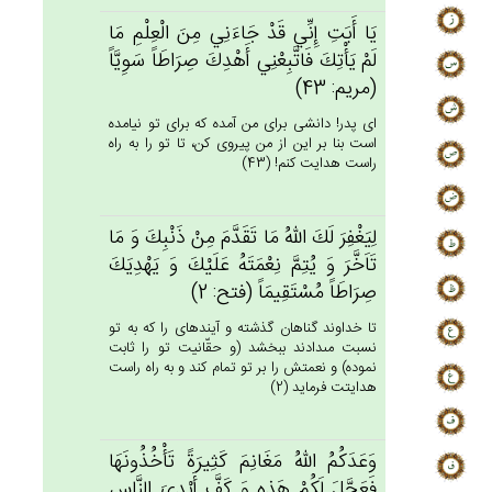
يَا أَبَت‌ِ إِنِّي‌ قَدْ جَاءَنِي‌ مِن‌َ الْعِلْم‌ِ مَا
لَم‌ْ يَأْتِك‌َ فَاتَّبِعْنِي‌ أَهْدِك‌َ صِرَاطَاً سَوِيَّاً
(مريم: 43)
اى پدر! دانشى براى من آمده كه براى تو نيامده
است بنا بر اين از من پيروى كن، تا تو را به راه
راست هدايت كنم! (43)
لِيَغْفِرَ لَك‌َ الله‌ُ مَا تَقَدَّم‌َ مِنْ‌ ذَنْبِك‌َ وَ مَا
تَاَخَّرَ وَ يُتِم‌َّ نِعْمَتَه‌ُ عَلَيْك‌َ وَ يَهْدِيَك‌َ
صِرَاطَاً مُسْتَقِيمَاً (فتح: 2)
تا خداوند گناهان گذشته و آينده‏اى را كه به تو
نسبت مى‏دادند ببخشد (و حقّانيت تو را ثابت
نموده) و نعمتش را بر تو تمام كند و به راه راست
هدايتت فرمايد (2)
وَعَدَكُم‌ُ الله‌ُ مَغَانِم‌َ كَثِيرَة‌ً تَأْخُذُونَهَا
فَعَجَّل‌َ لَكُم‌ْ هَذِه‌ِ وَ كَف‌َّ أَيْدِي‌َ النَّاس‌ِ