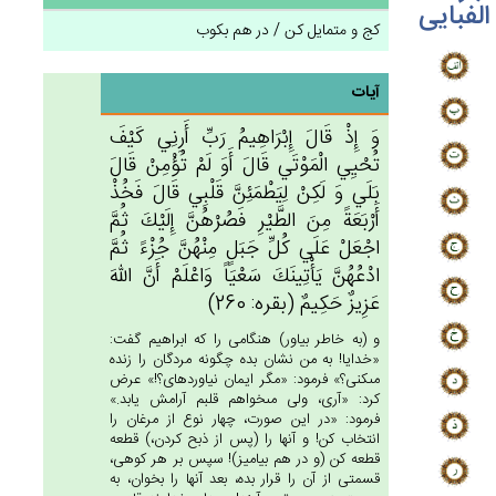
الفبایی
کج و متمایل کن / در هم بکوب
آیات
وَ إِذْ قَال‌َ إِبْرَاهِيم‌ُ رَب‌ِّ أَرِنِي‌ كَيْف‌َ
تُحْيِي‌ الْمَوْتَي‌ قَال‌َ أَوَ لَم‌ْ تُؤْمِنْ‌ قَال‌َ
بَلَي‌ وَ لَكِنْ‌ لِيَطْمَئِن‌َّ قَلْبِي‌ قَال‌َ فَخُذْ
أَرْبَعَة‌ً مِن‌َ الطَّيْرِ فَصُرْهُن‌َّ إِلَيْك‌َ ثُم‌َّ
اجْعَل‌ْ عَلَي‌ كُل‌ِّ جَبَل‌ٍ مِنْهُن‌َّ جُزْءً ثُم‌َّ
ادْعُهُن‌َّ يَأْتِينَك‌َ سَعْيَاً وَاعْلَم‌ْ أَن‌َّ الله‌َ
عَزِيزٌ حَكِيم‌ٌ (بقره: 260)
و (به خاطر بياور) هنگامى را كه ابراهيم گفت:
«خدايا! به من نشان بده چگونه مردگان را زنده
مى‏كنى؟» فرمود: «مگر ايمان نياورده‏اى؟!» عرض
كرد: «آرى، ولى مى‏خواهم قلبم آرامش يابد.»
فرمود: «در اين صورت، چهار نوع از مرغان را
انتخاب كن! و آنها را (پس از ذبح كردن،) قطعه
قطعه كن (و در هم بياميز)! سپس بر هر كوهى،
قسمتى از آن را قرار بده، بعد آنها را بخوان، به