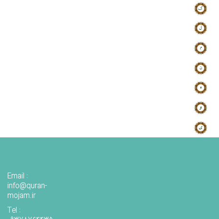
Email :
info@quran-
mojam.ir
Tel :