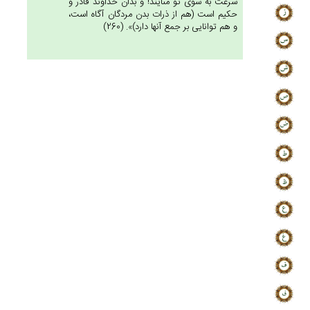
سرعت به سوى تو مى‏آيند! و بدان خداوند قادر و
حكيم است (هم از ذرات بدن مردگان آگاه است،
و هم توانايى بر جمع آنها دارد)». (260)