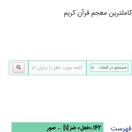
کاملترین معجم قرآن کریم
gle
tion
فهرست
142.«فعل» صُرْ [1] ← صور