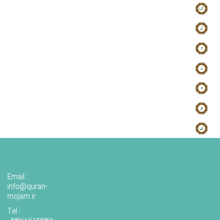
Email :
info@quran-
mojam.ir
Tel :