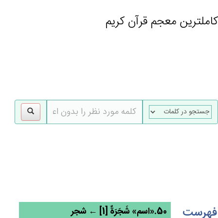
کاملترین معجم قرآن کریم
gle
tion
فهرست
50.«اسم» شَجَرَة‌ٌ [1] ← شجر