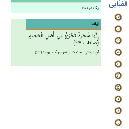
الفبایی
یک درخت
آیات
إِنَّهَا شَجَرَة‌ٌ تَخْرُج‌ُ فِي‌ أَصْل‌ِ الْجَحِيم‌ِ
(صافات: 64)
آن درختى است كه از قعر جهنّم مى‏رويد! (64)