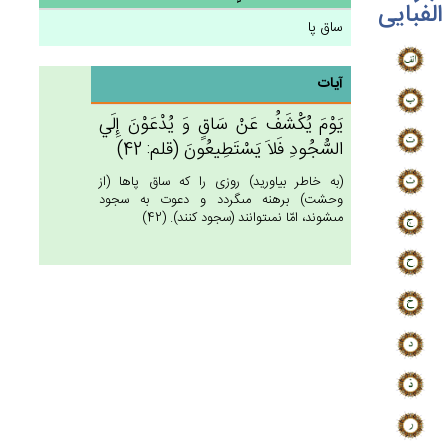
الفبایی
ساق پا
آیات
يَوْم‌َ يُكْشَف‌ُ عَنْ‌ سَاق‌ٍ وَ يُدْعَوْن‌َ إِلَي‌
السُّجُودِ فَلاَ يَسْتَطِيعُون‌َ (قلم: 42)
(به خاطر بياوريد) روزى را كه ساق پاها (از
وحشت) برهنه مى‏گردد و دعوت به سجود
مى‏شوند، امّا نمى‏توانند (سجود كنند). (42)