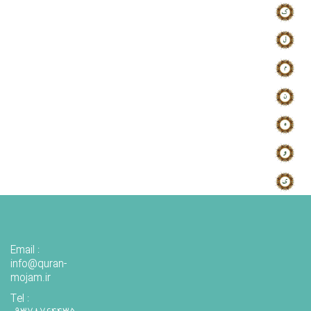
Email :
info@quran-
mojam.ir
Tel :