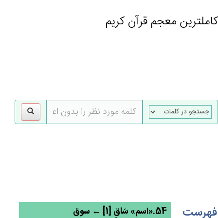
کاملترین معجم قرآن کریم
gle
tion
فهرست
54.«اسم» سَاق‌ٍ [1] ← سوق