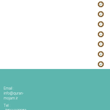
Email :
info@quran-
mojam.ir
Tel :