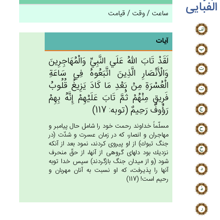
الفبایی
ساعت / وقت / قیامت
آیات
لَقَدْ تَاب‌َ الله‌ُ عَلَي‌ النَّبِي‌ِّ وَالْمُهَاجِرِين‌َ
وَالْأَنْصَارِ الَّذِين‌َ اتَّبَعُوه‌ُ فِي‌ سَاعَة‌ِ
الْعُسْرَة‌ِ مِنْ‌ بَعْدِ مَا كَادَ يَزِيغ‌ُ قُلُوب‌ُ
فَرِيق‌ٍ مِنْهُم‌ْ ثُم‌َّ تَاب‌َ عَلَيْهِم‌ْ إِنَّه‌ُ بِهِم‌ْ
رَؤُوف‌ٌ رَحِيم‌ٌ (توبه: 117)
مسلّماً خداوند رحمت خود را شامل حال پيامبر و
مهاجران و انصار، كه در زمان عسرت و شدّت (در
جنگ تبوك) از او پيروى كردند، نمود بعد از آنكه
نزديك بود دلهاى گروهى از آنها، از حقّ منحرف
شود (و از ميدان جنگ بازگردند) سپس خدا توبه
آنها را پذيرفت، كه او نسبت به آنان مهربان و
رحيم است! (117)