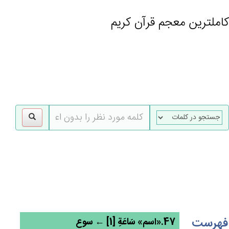
کاملترین معجم قرآن کریم
gle
tion
فهرست
47.«اسم» سَاعَة‌ِ [1] ← سوع