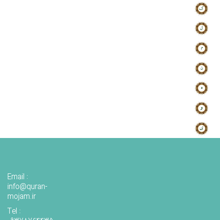
Email :
info@quran-
mojam.ir
Tel :