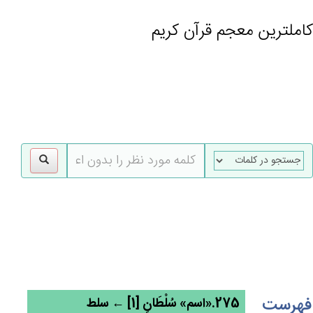
کاملترین معجم قرآن کریم
gle
tion
فهرست
275.«اسم» سُلْطَانِ [1] ← سلط