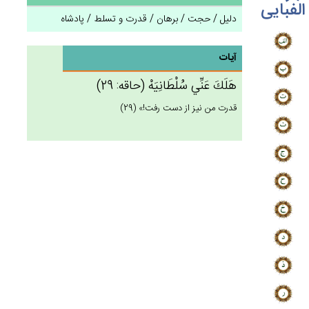
الفبایی
دلیل / حجت / برهان / قدرت و تسلط / پادشاه
آیات
هَلَك‌َ عَنِّي‌ سُلْطَانِيَه‌ْ (حاقه: 29)
قدرت من نيز از دست رفت!» (29)