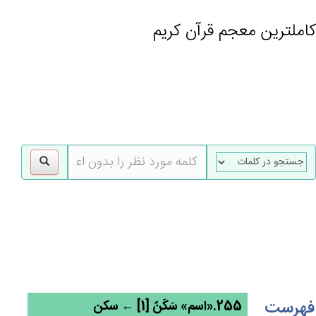
کاملترین معجم قرآن کریم
gle
tion
فهرست
255.«اسم» سَكَن‌ٌ [1] ← سکن