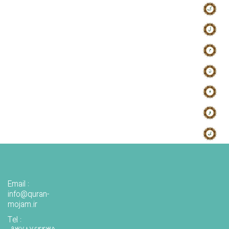
Email :
info@quran-
mojam.ir
Tel :