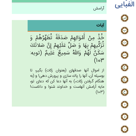
الفبایی
آرامش
آیات
خُذْ مِن‌ْ أَمْوَالِهِم‌ْ صَدَقَة‌ً تُطَهِّرُهُم‌ْ وَ
تُزَكِّيهِمْ‌ بِهَا وَ صَل‌ِّ عَلَيْهِم‌ْ إِن‌َّ صَلاتَك‌َ
سَكَن‌ٌ لَهُم‌ْ وَالله‌ُ سَمِيع‌ٌ عَلِيم‌ٌ (توبه:
103)
از اموال آنها صدقه‏اى (بعنوان زكات) بگير، تا
بوسيله آن، آنها را پاك سازى و پرورش دهى! و (به
هنگام گرفتن زكات،) به آنها دعا كن كه دعاى تو،
مايه آرامش آنهاست و خداوند شنوا و داناست!
(103)