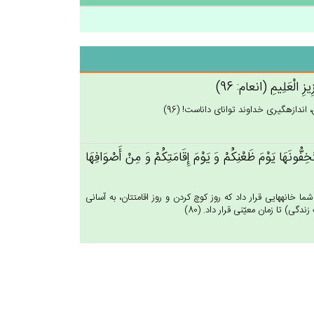
يزِ الْعَلِيم‌ِ (انعام: 96)
دازه‏گيرى خداوند تواناى داناست! (96)
خِفُّونَهَا يَوْم‌َ ظَعْنِكُم‌ْ وَ يَوْم‌َ إِقَامَتِكُم‌ْ وَ مِن‌ْ أَصْوَافِهَا
ا خانه‏هايى قرار داد كه روز كوچ كردن و روز اقامتتان، به آسانى
گى) تا زمان معيّنى قرار داد. (80)