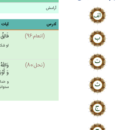
آرامش
آدرس
آیات
(انعام:96)
فَالِق‌ُ
او شكا
(نحل:80)
وَالله‌ُ
وَ أَوْب
و خدا 
مى‏توان