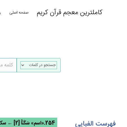
کاملترین معجم قرآن کریم
صفحه اصلی
ر
فهرست الفبایی
254.«اسم» سَكَنَاً [2] ← سکن