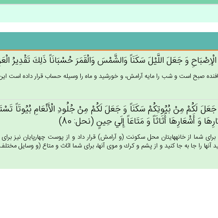
 الْإِصْبَاح‌ِ وَ جَعَل‌َ اللَّيْل‌َ سَكَنَاً وَالشَّمْس‌َ وَالْقَمَرَ حُسْبَانَاً ذَلِك‌َ تَقْدِيرُ الْعَزِ
فنده صبح است و شب را مايه آرامش، و خورشيد و ماه را وسيله حساب قرار داده است اين، ان
 جَعَل‌َ لَكُمْ‌ مِنْ‌ بُيُوتِكُم‌ْ سَكَنَاً وَ جَعَل‌َ لَكُمْ‌ مِنْ‌ جُلُودِ الْأَنْعَام‌ِ بُيُوتَاً تَسْتَ
َارِهَا وَ أَشْعَارِهَا أَثَاثَاً وَ مَتَاعَاً إِلَي‌ حِين‌ٍ (نحل: 80)
براى شما از خانه‏هايتان محل سكونت (و آرامش) قرار داد و از پوست چهارپايان نيز براى شم
يد آنها را جا به جا كنيد و از پشم و كرك و موى آنها، براى شما اثاث و متاع (و وسايل مختلف زند