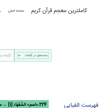
کاملترین معجم قرآن کریم
صفحه اصلی
ر
فهرست الفبایی
224.«اسم» السُّفَهَاءَ [1] ← سفه