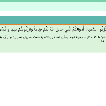
ُؤْتُوا السُّفَهَاءَ أَمْوَالَكُم‌ُ الَّتِي‌ جَعَل‌َ الله‌ُ لَكُم‌ْ قِيَامَاً وَارْزُقُوهُم‌ْ فِيهَا وَاكْ
خود را، كه خداوند وسيله قوام زندگى شما قرار داده، به دست سفيهان نسپاريد و از آن، به 
(5)