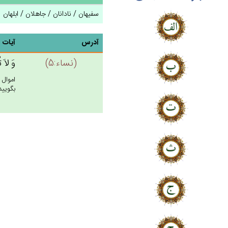
سفیهان / نادانان / جاهلان / ابلهان
آدرس
آیات
(نساء:5)
وَ لاَ ت
اموال 
بگوييد! 