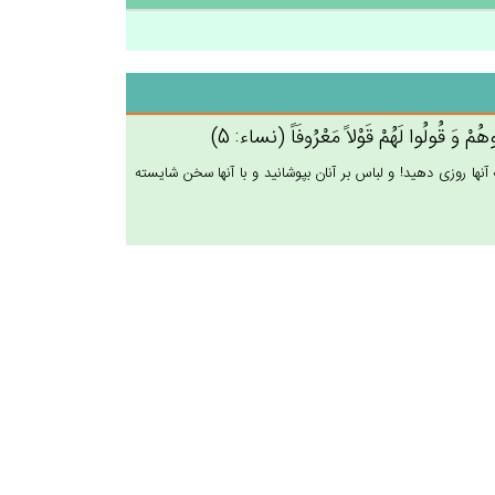
سُوهُم‌ْ وَ قُولُوا لَهُم‌ْ قَوْلاً مَعْرُوفَاً (نساء: 5)
آنها روزى دهيد! و لباس بر آنان بپوشانيد و با آنها سخن شايسته