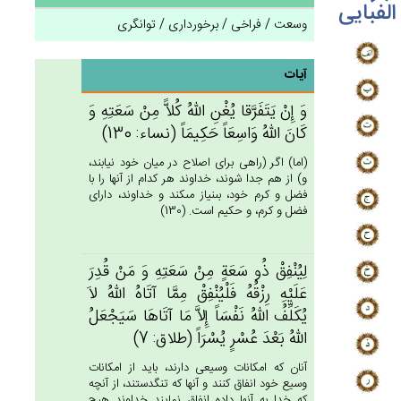
الفبایی
وسعت / فراخی / برخورداری / توانگری
آیات
وَ إِنْ‌ يَتَفَرَّقا يُغْن‌ِ الله‌ُ كُلاًّ مِنْ‌ سَعَتِه‌ِ وَ
كَان‌َ الله‌ُ وَاسِعَاً حَكِيمَاً (نساء: 130)
(اما) اگر (راهى براى اصلاح در ميان خود نيابند،
و) از هم جدا شوند، خداوند هر كدام از آنها را با
فضل و كرم خود، بى‏نياز مى‏كند و خداوند، داراى
فضل و كرم، و حكيم است. (130)
لِيُنْفِق‌ْ ذُو سَعَة‌ٍ مِنْ‌ سَعَتِه‌ِ وَ مَنْ‌ قُدِرَ
عَلَيْه‌ِ رِزْقُه‌ُ فَلْيُنْفِق‌ْ مِمَّا آتَاه‌ُ الله‌ُ لاَ
يُكَلِّف‌ُ الله‌ُ نَفْسَاً إِلاَّ مَا آتَاهَا سَيَجْعَل‌ُ
الله‌ُ بَعْدَ عُسْرٍ يُسْرَاً (طلاق: 7)
آنان كه امكانات وسيعى دارند، بايد از امكانات
وسيع خود انفاق كنند و آنها كه تنگدستند، از آنچه
كه خدا به آنها داده انفاق نمايند خداوند هيچ