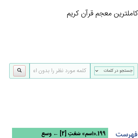
کاملترین معجم قرآن کریم
gle
tion
فهرست
199.«اسم» سَعَتِ [2] ← وسع