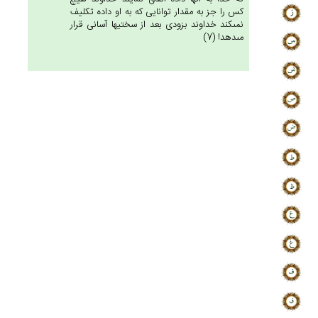
كس را جز به مقدار توانايى كه به او داده تكليف
نمى‏كند خداوند بزودى بعد از سختيها آسانى قرار
مى‏دهد! (7)