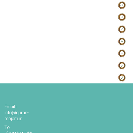
Email :
info@quran-
mojam.ir
Tel :