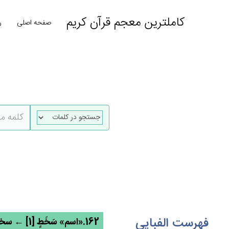
کاملترین معجم قرآن کریم
صفحه اصلی
ر
فهرست الفبایی
162.«اسم» سَخَط‌ٍ [1] ← سخط