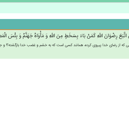
ِ اتَّبَع‌َ رِضْوَان‌َ الله‌ِ كَمَن‌ْ بَاءَ بِسَخَط‌ٍ مِن‌َ الله‌ِ وَ مَأْوَاه‌ُ جَهَنَّم‌ُ وَ بِئْس‌َ الْ
ى كه از رضاى خدا پيروى كرده، همانند كسى است كه به خشم و غضب خدا بازگشته؟! و جايگاه او