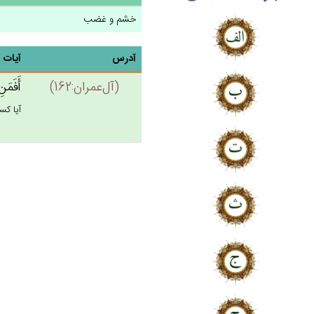
خشم و غضب
آدرس
آیات
(آل‌عمران:162)
أَفَمَن‌
آيا كس