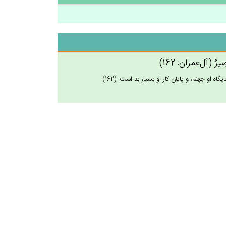
مَصِيرُ (آل‌عمران: 162)
 جهنم، و پايان كار او بسيار بد است. (162)