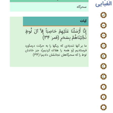
الفبایی
سحرگاه
آیات
إِنَّا أَرْسَلْنَا عَلَيْهِم‌ْ حَاصِبَاً إِلاَّ آل‌َ لُوط‌ٍ
نَجَّيْنَاهُمْ‌ بِسَحَرٍ (قمر: 34)
ما بر آنها تندبادى كه ريگها را به حركت درمى‏آورد
فرستاديم (و همه را هلاك كرديم)، جز خاندان
لوط را كه سحرگاهان نجاتشان داديم! (34)