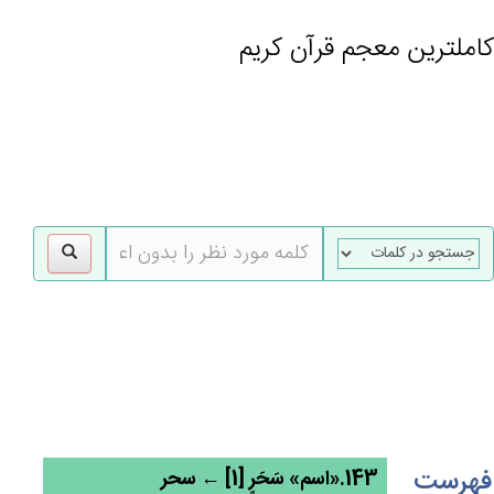
کاملترین معجم قرآن کریم
gle
tion
فهرست
143.«اسم» سَحَرٍ [1] ← سحر