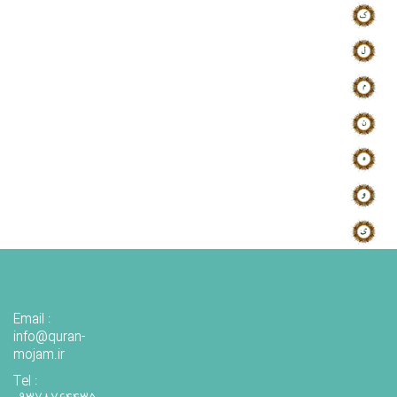
Email :
info@quran-
mojam.ir
Tel :