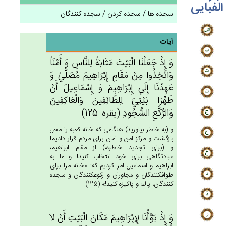
الفبایی
سجده ها / سجده کردن / سجده کنندگان
آیات
وَ إِذْ جَعَلْنَا الْبَيْت‌َ مَثَابَة‌ً لِلنَّاس‌ِ وَ أَمْنَاً
وَاتَّخِذُوا مِن‌ْ مَقَام‌ِ إِبْرَاهِيم‌َ مُصَلَّيً‌ وَ
عَهِدْنَا إِلَي‌ إِبْرَاهِيم‌َ وَ إِسْمَاعِيل‌َ أَنْ‌
طَهِّرَا بَيْتِي‌َ لِلطَّائِفِين‌َ وَالْعَاكِفِين‌َ
وَالرُّكَّع‌ِ السُّجُودِ (بقره: 125)
و (به خاطر بياوريد) هنگامى كه خانه كعبه را محل
بازگشت و مركز امن و امان براى مردم قرار داديم!
و (براى تجديد خاطره،) از مقام ابراهيم،
عبادتگاهى براى خود انتخاب كنيد! و ما به
ابراهيم و اسماعيل امر كرديم كه: «خانه مرا براى
طواف‏كنندگان و مجاوران و ركوع‏كنندگان و سجده
كنندگان، پاك و پاكيزه كنيد!» (125)
وَ إِذْ بَوَّأْنَا لِإِبْرَاهِيم‌َ مَكَان‌َ الْبَيْت‌ِ أَنْ‌ لاَ