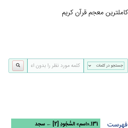
کاملترین معجم قرآن کریم
gle
tion
فهرست
131.«اسم» السُّجُودِ [2] ← سجد