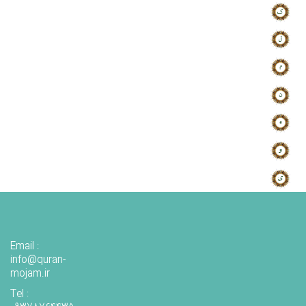
Email :
info@quran-
mojam.ir
Tel :