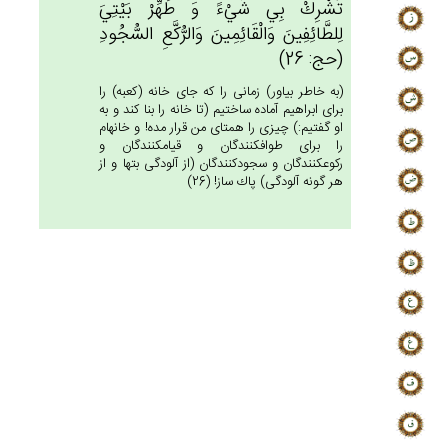
تُشْرِك‌ْ بِي‌ شَيْءً وَ طَهِّرْ بَيْتِي‌َ
لِلطَّائِفِين‌َ وَالْقَائِمِين‌َ وَالرُّكَّع‌ِ السُّجُودِ
(حج: 26)
(به خاطر بياور) زمانى را كه جاى خانه (كعبه) را
براى ابراهيم آماده ساختيم (تا خانه را بنا كند و به
او گفتيم:) چيزى را همتاى من قرار مده! و خانه‏ام
را براى طواف‏كنندگان و قيام‏كنندگان و
ركوع‏كنندگان و سجودكنندگان (از آلودگى بتها و از
هر گونه آلودگى) پاك ساز! (26)