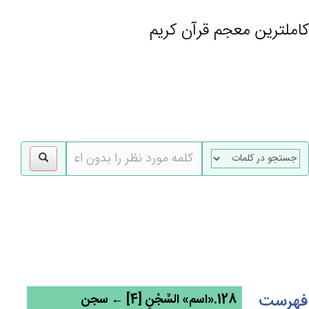
کاملترین معجم قرآن کریم
gle
tion
فهرست
128.«اسم» السِّجْن‌ِ [4] ← سجن