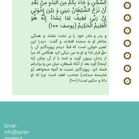
السِّجْن‌ِ وَ جَاءَ بِكُمْ‌ مِن‌َ الْبَدْوِ مِنْ‌ بَعْدِ
أَنْ‌ نَزَغ‌َ الشَّيْطَان‌ُ بَينِي‌ وَ بَيْن‌َ إِخْوَتِي‌
إِن‌َّ رَبِّي‌ لَطِيف‌ٌ لِمَا يَشَاءُ إِنَّه‌ُ هُوَ
الْعَلِيم‌ُ الْحَكِيم‌ُ (يوسف: 100)
و پدر و مادر خود را بر تخت نشاند و همگى
بخاطر او به سجده افتادند و گفت: «پدر! اين
تعبير خوابى است كه قبلًا ديدم پروردگارم آن را
حقّ قرار داد! و او به من نيكى كرد هنگامى كه مرا
از زندان بيرون آورد، و شما را از آن بيابان (به
اينجا) آورد بعد از آنكه شيطان، ميان من و برادرانم
فساد كرد. پروردگارم نسبت به آنچه مى‏خواهد (و
شايسته مى‏داند،) صاحب لطف است چرا كه او
دانا و حكيم است! (100)
Email :
info@quran-
mojam.ir