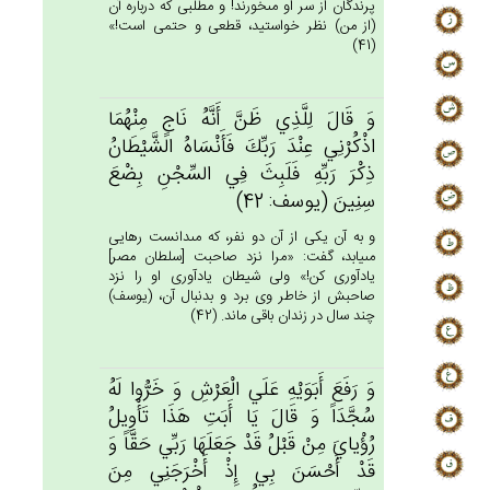
پرندگان از سر او مى‏خورند! و مطلبى كه درباره آن
(از من) نظر خواستيد، قطعى و حتمى است!»
(41)
وَ قَال‌َ لِلَّذِي‌ ظَن‌َّ أَنَّه‌ُ نَاج‌ٍ مِنْهُمَا
اذْكُرْنِي‌ عِنْدَ رَبِّك‌َ فَأَنْسَاه‌ُ الشَّيْطَان‌ُ
ذِكْرَ رَبِّه‌ِ فَلَبِث‌َ فِي‌ السِّجْن‌ِ بِضْع‌َ
سِنِين‌َ (يوسف: 42)
و به آن يكى از آن دو نفر، كه مى‏دانست رهايى
مى‏يابد، گفت: «مرا نزد صاحبت [سلطان مصر]
يادآورى كن!» ولى شيطان يادآورى او را نزد
صاحبش از خاطر وى برد و بدنبال آن، (يوسف)
چند سال در زندان باقى ماند. (42)
وَ رَفَع‌َ أَبَوَيْه‌ِ عَلَي‌ الْعَرْش‌ِ وَ خَرُّوا لَه‌ُ
سُجَّدَاً وَ قَال‌َ يَا أَبَت‌ِ هَذَا تَأْوِيل‌ُ
رُؤْياي‌َ مِنْ‌ قَبْل‌ُ قَدْ جَعَلَهَا رَبِّي‌ حَقَّاً وَ
قَدْ أَحْسَن‌َ بِي‌ إِذْ أَخْرَجَنِي‌ مِن‌َ