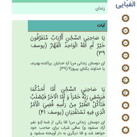
الفبایی
زندان
آیات
يَا صَاحِبَي‌ِ السِّجْن‌ِ أَأَرْبَاب‌ٌ مُتَفَرِّقُون‌َ
خَيْرٌ أَم‌ِ الله‌ُ الْوَاحِدُ الْقَهَّارُ (يوسف:
39)
اى دوستان زندانى من! آيا خدايان پراكنده بهترند،
يا خداوند يكتاى پيروز؟! (39)
يَا صَاحِبَي‌ِ السِّجْن‌ِ أَمَّا أَحَدُكُمَا
فَيَسْقِي‌ رَبَّه‌ُ خَمْرَاً وَ أَمَّا الْآخَرُ فَيُصْلَب‌ُ
فَتَأْكُل‌ُ الطَّيْرُ مِنْ‌ رَأْسِه‌ِ قُضِي‌َ الْأَمْرُ
الَّذِي‌ فِيه‌ِ تَسْتَفْتِيَان‌ِ (يوسف: 41)
اى دوستان زندانى من! امّا يكى از شما (دو نفر،
آزاد مى‏شود و) ساقى شراب براى صاحب خود
خواهد شد و امّا ديگرى به دار آويخته مى‏شود و