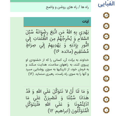
الفبایی
راه ها / راه های روشن و واضح
آیات
يَهْدِي‌ بِه‌ِ الله‌ُ مَن‌ِ اتَّبَع‌َ رِضْوَانَه‌ُ سُبُل‌َ
السَّلاَم‌ِ وَ يُخْرِجُهُمْ‌ مِن‌َ الظُّلُمَات‌ِ إِلَي‌
النُّورِ بِإِذْنِه‌ِ وَ يَهْدِيهِم‌ْ إِلَي‌ صِرَاط‌ٍ
مُسْتَقِيم‌ٍ (مائده: 16)
خداوند به بركت آن، كسانى را كه از خشنودى او
پيروى كنند، به راه‏هاى سلامت، هدايت مى‏كند و
به فرمان خود، از تاريكيها به سوى روشنايى مى‏برد
و آنها را به سوى راه راست، رهبرى مى‏نمايد. (16)
وَ مَا لَنَا أَنْ لاَ نَتَوَكَّل‌َ عَلَي‌ الله‌ِ وَ قَدْ
هَدَانَا سُبُلَنَا وَ لَنَصْبِرَن‌َّ عَلَي‌ مَا
آذَيْتُمُونَا وَ عَلَي‌ الله‌ِ فَلْيَتَوَكَّل‌ِ
الْمُتَوَكِّلُون‌َ (ابراهيم: 12)