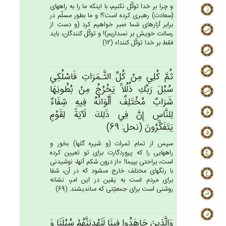
و چرا بر خدا توكّل نكنيم، با اينكه ما را به راه‏هاى
(سعادت) رهبرى كرده است؟! و ما بطور مسلّم در
برابر آزارهاى شما صبر خواهيم كرد (و دست از
رسالت خويش بر نمى‏داريم)! و توكّل كنندگان، بايد
فقط بر خدا توكّل كنند!» (12)
ثُم‌َّ كُلِي‌ مِنْ‌ كُل‌ِّ الثَّـمَرَات‌ِ فَاسْلُكِي‌
سُبُل‌َ رَبِّك‌ِ ذُلُلاًَ يَخْرُج‌ُ مِنْ‌ بُطُونِهَا
شَرَاب‌ٌ مُخْتَلِف‌ٌ أَلْوَانُه‌ُ فِيه‌ِ شِفَاءٌ
لِلنَّاس‌ِ إِن‌َّ فِي‌ ذَلِك‌َ لَآيَة‌ً لِقَوْم‌ٍ
يَتَفَكَّرُون‌َ (نحل: 69)
سپس از تمام ثمرات (و شيره گلها) بخور و
راه‏هايى را كه پروردگارت براى تو تعيين كرده
است، براحتى بپيما! «از درون شكم آنها، نوشيدنى
با رنگهاى مختلف خارج مى‏شود كه در آن، شفا
براى مردم است به يقين در اين امر، نشانه
روشنى است براى جمعيّتى كه مى‏انديشند. (69)
وَالَّذِين‌َ جَاهَدُوا فِينَا لَنَهْدِيَنَّهُم‌ْ سُبُلَنَا وَ