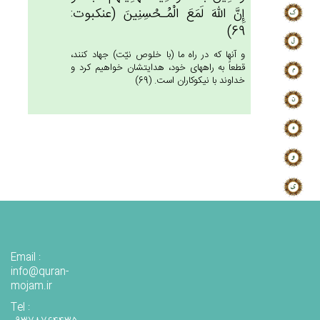
إِن‌َّ الله‌َ لَمَع‌َ الْمُـحْسِنِين‌َ (عنكبوت:
69)
و آنها كه در راه ما (با خلوص نيّت) جهاد كنند،
قطعاً به راه‏هاى خود، هدايتشان خواهيم كرد و
خداوند با نيكوكاران است. (69)
Email :
info@quran-
mojam.ir
Tel :