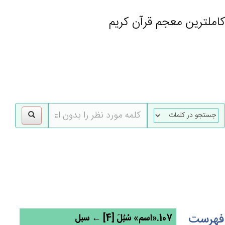
کاملترین معجم قرآن کریم
gle
tion
فهرست
107.«اسم» سُبُل‌َ [4] ← سبل