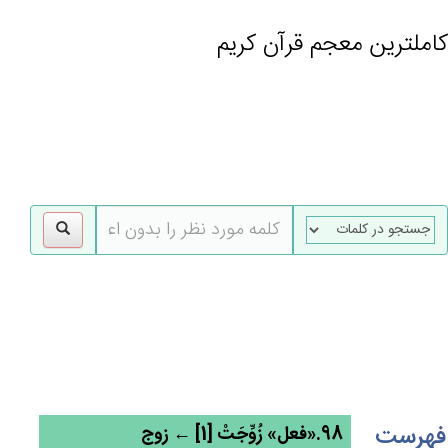
کاملترین معجم قرآن کریم
gle
tion
فهرست
98.«فعل» زُوِّجَت‌ْ [1] ← زوج