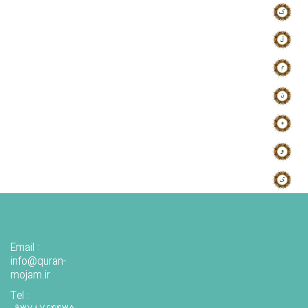
Email :
info@quran-
mojam.ir
Tel :