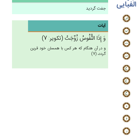
الفبایی
جفت گردید
آیات
وَ إِذَا النُّفُوس‌ُ زُوِّجَت‌ْ (تكوير: 7)
و در آن هنگام كه هر كس با همسان خود قرين
گردد، (7)