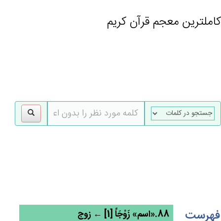
کاملترین معجم قرآن کریم
gle
tion
فهرست
88.«اسم» زَوْجَاً [1] ← زوج