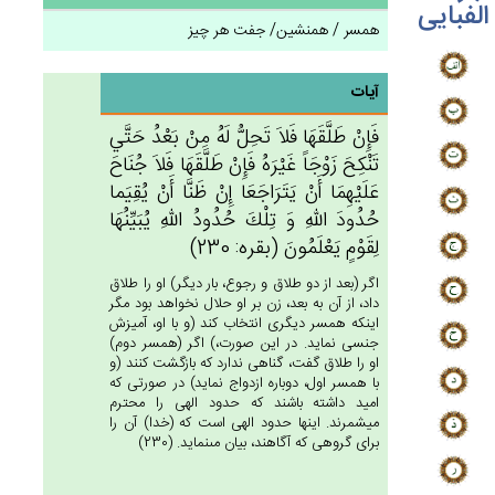
الفبایی
همسر / همنشین/ جفت هر چیز
آیات
فَإِنْ‌ طَلَّقَهَا فَلاَ تَحِل‌ُّ لَه‌ُ مِنْ‌ بَعْدُ حَتَّي‌
تَنْكِح‌َ زَوْجَاً غَيْرَه‌ُ فَإِنْ‌ طَلَّقَهَا فَلاَ جُنَاح‌َ
عَلَيْهِمَا أَن‌ْ يَتَرَاجَعَا إِن‌ْ ظَنَّا أَنْ‌ يُقِيَما
حُدُودَ الله‌ِ وَ تِلْك‌َ حُدُودُ الله‌ِ يُبَيِّنُهَا
لِقَوْم‌ٍ يَعْلَمُون‌َ (بقره: 230)
اگر (بعد از دو طلاق و رجوع، بار ديگر) او را طلاق
داد، از آن به بعد، زن بر او حلال نخواهد بود مگر
اينكه همسر ديگرى انتخاب كند (و با او، آميزش
جنسى نمايد. در اين صورت،) اگر (همسر دوم)
او را طلاق گفت، گناهى ندارد كه بازگشت كنند (و
با همسر اول، دوباره ازدواج نمايد) در صورتى كه
اميد داشته باشند كه حدود الهى را محترم
ميشمرند. اينها حدود الهى است كه (خدا) آن را
براى گروهى كه آگاهند، بيان مى‏نمايد. (230)