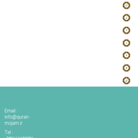
Email :
info@quran-
mojam.ir
Tel :