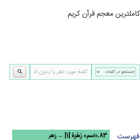
کاملترین معجم قرآن کریم
gle
tion
فهرست
83.«اسم» زَهْرَة‌َ [1] ← زهر