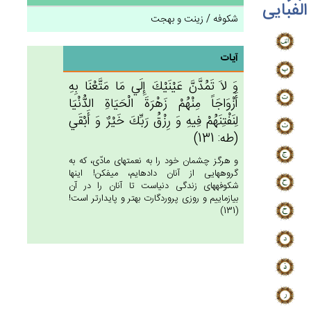
الفبایی
شکوفه / زینت و بهجت
آیات
وَ لاَ تَمُدَّن‌َّ عَيْنَيْك‌َ إِلَي‌ مَا مَتَّعْنَا بِه‌ِ
أَزْوَاجَاً مِنْهُم‌ْ زَهْرَة‌َ الْحَيَاة‌ِ الدُّنْيَا
لِنَفْتِنَهُم‌ْ فِيه‌ِ وَ رِزْق‌ُ رَبِّك‌َ خَيْرٌ وَ أَبْقَي‌
(طه: 131)
و هرگز چشمان خود را به نعمتهاى مادّى، كه به
گروه‏هايى از آنان داده‏ايم، ميفكن! اينها
شكوفه‏هاى زندگى دنياست تا آنان را در آن
بيازماييم و روزى پروردگارت بهتر و پايدارتر است!
(131)