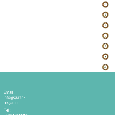
Email :
info@quran-
mojam.ir
Tel :