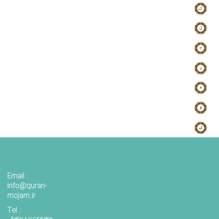
Email :
info@quran-
mojam.ir
Tel :