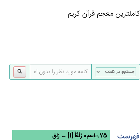
کاملترین معجم قرآن کریم
gle
tion
فهرست
75.«اسم» زَلَقَاً [1] ← زلق