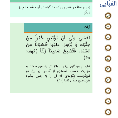
الفبایی
زمين صاف و هموارى كه نه گياه در آن باشد نه چيز
ديگر
آیات
فَعَسَي‌ رَبِّي‌ أَنْ‌ يُؤْتِيَن‌ِ خَيْرَاً مِنْ‌
جَنَّتِك‌َ وَ يُرْسِل‌َ عَلَيْهَا حُسْبَانَاً مِن‌َ
السَّمَاءِ فَتُصْبِح‌َ صَعِيدَاً زَلَقَاً (كهف:
40)
شايد پروردگارم بهتر از باغ تو به من بدهد و
مجازات حساب شده‏اى از آسمان بر باغ تو
فروفرستد، بگونه‏اى كه آن را به زمين بى‏گياه
لغزنده‏اى مبدّل كند! (40)