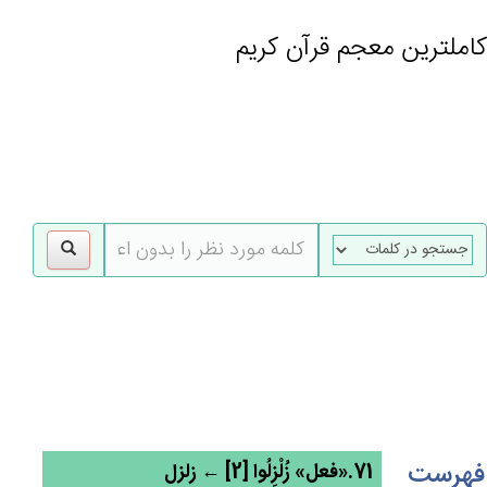
کاملترین معجم قرآن کریم
gle
tion
فهرست
71.«فعل» زُلْزِلُوا [2] ← زلزل