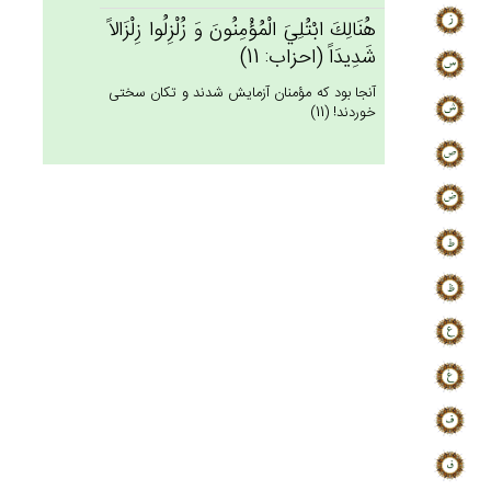
هُنَالِك‌َ ابْتُلِي‌َ الْمُؤْمِنُون‌َ وَ زُلْزِلُوا زِلْزَالاً
شَدِيدَاً (احزاب: 11)
آنجا بود كه مؤمنان آزمايش شدند و تكان سختى
خوردند! (11)