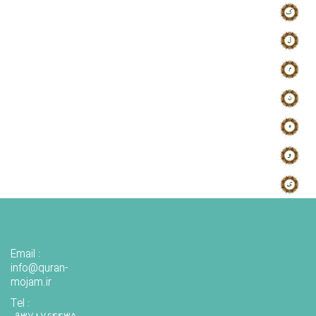
Email :
info@quran-
mojam.ir
Tel :