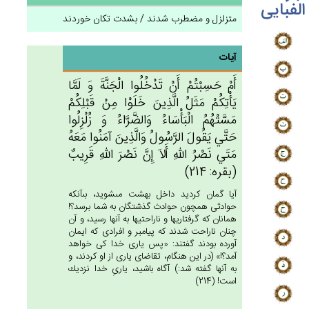
الفبایی
متزلزل و مضطرب شدند / بشدت تکان خوردند
آیات
أَم‌ْ حَسِبْتُم‌ْ أَنْ‌ تَدْخُلُوا الْجَنَّة‌َ وَ لَمَّا
يَأْتِكُم‌ْ مَثَل‌ُ الَّذِين‌َ خَلَوْا مِنْ‌ قَبْلِكُم‌ْ
مَسَّتْهُم‌ُ الْبَأْسَاءُ وَالضَّرَّاءُ وَ زُلْزِلُوا
حَتَّي‌ يَقُول‌َ الرَّسُول‌ُ وَالَّذِين‌َ آمَنُوا مَعَه‌ُ
مَتَي‌ نَصْرُ الله‌ِ أَلاَ إِن‌َّ نَصْرَ الله‌ِ قَرِيب‌ٌ
(بقره: 214)
آيا گمان كرديد داخل بهشت مى‏شويد، بى‏آنكه
حوادثى همچون حوادث گذشتگان به شما برسد؟!
همانان كه گرفتاريها و ناراحتيها به آنها رسيد، و آن
چنان ناراحت شدند كه پيامبر و افرادى كه ايمان
آورده بودند گفتند: «پس يارى خدا كى خواهد
آمد؟!» (در اين هنگام، تقاضاى يارى از او كردند، و
به آنها گفته شد:) آگاه باشيد، يارىِ خدا نزديك
است! (214)