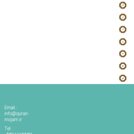
Email :
info@quran-
mojam.ir
Tel :