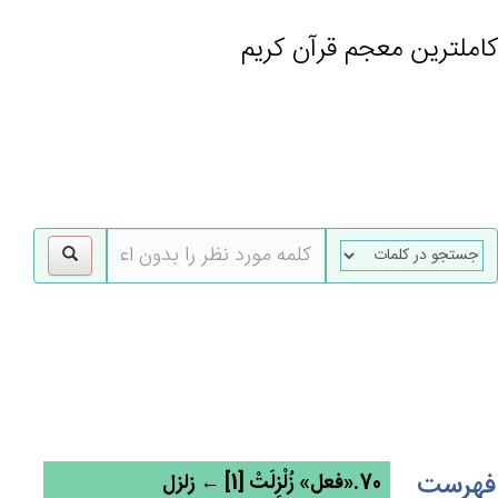
کاملترین معجم قرآن کریم
gle
tion
فهرست
70.«فعل» زُلْزِلَت‌ْ [1] ← زلزل