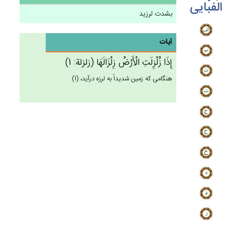
الفبایی
بشدت لرزید
آیات
إِذَا زُلْزِلَت‌ِ الْأَرْض‌ُ زِلْزَالَهَا (زلزلة: 1)
هنگامى كه زمين شديداً به لرزه درآيد، (1)