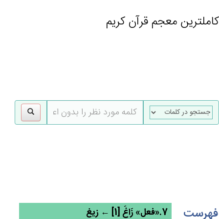
کاملترین معجم قرآن کریم
gle
tion
فهرست
7.«فعل» زَاغ‌َ [1] ← زیغ