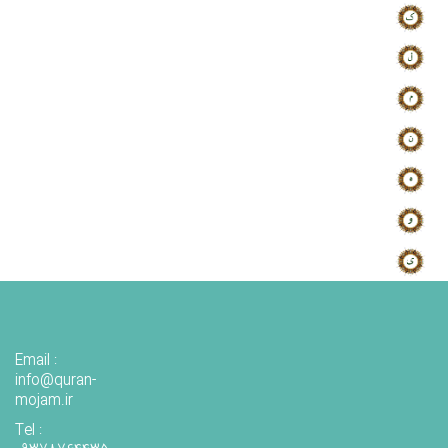
Email :
info@quran-
mojam.ir
Tel :