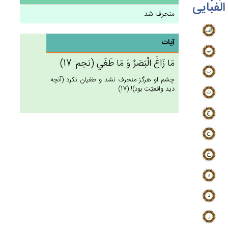
الفبایی
منحرف شد
آیات
مَا زَاغ‌َ الْبَصَرُ وَ مَا طَغَي‌ (نجم: 17)
چشم او هرگز منحرف نشد و طغيان نكرد (آنچه
ديد واقعيّت بود)! (17)