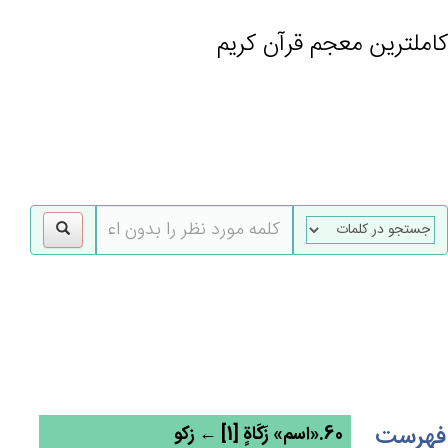
کاملترین معجم قرآن کریم
gle
tion
فهرست
60.«اسم» زَكَاة‌ٍ [1] ← زکو