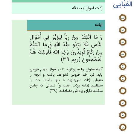
الفبایی
زکات اموال / صدقه
آیات
وَ مَا آتَيْتُمْ‌ مِنْ‌ رِبَاً لِيَرْبُوَ فِي‌ أَمْوَال‌ِ
النَّاس‌ِ فَلاَ يَرْبُو عِنْدَ الله‌ِ وَ مَا آتَيْتُمْ‌
مِنْ‌ زَكَاة‌ٍ تُرِيدُون‌َ وَجْه‌َ الله‌ِ فَأُولَئِك‌َ هُم‌ُ
الْمُضْعِفُون‌َ (روم: 39)
آنچه بعنوان ربا مى‏پردازيد تا در اموال مردم فزونى
يابد، نزد خدا فزونى نخواهد يافت و آنچه را
بعنوان زكات مى‏پردازيد و تنها رضاى خدا را
مى‏طلبيد (مايه بركت است و) كسانى كه چنين
مى‏كنند داراى پاداش مضاعفند. (39)