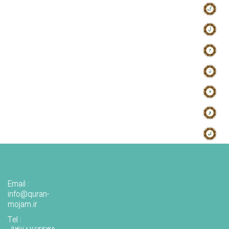
Email :
info@quran-
mojam.ir
Tel :