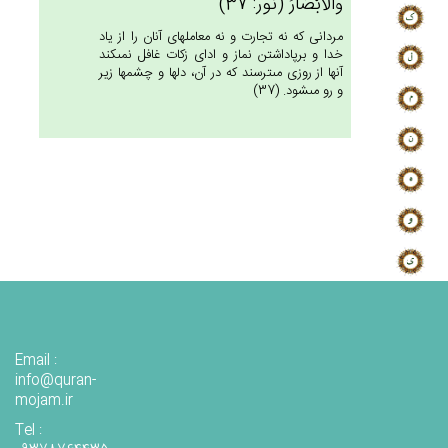
وَالْأَبْصَارُ (نور: 37)
مردانى كه نه تجارت و نه معامله‏اى آنان را از ياد
خدا و برپاداشتن نماز و اداى زكات غافل نمى‏كند
آنها از روزى مى‏ترسند كه در آن، دلها و چشمها زير
و رو مى‏شود. (37)
Email :
info@quran-
mojam.ir
Tel :