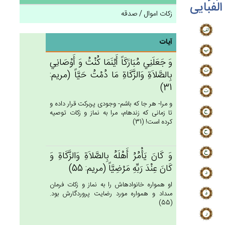
الفبایی
زکات اموال / صدقه
آیات
وَ جَعَلَنِي‌ مُبَارََكَاً أَيْنَمَا كُنْت‌ُ وَ أَوْصَانِي‌
بِالصَّلاَة‌ِ وَالزَّكَاة‌ِ مَا دُمْت‌ُ حَيَّاً (مريم:
31)
و مرا- هر جا كه باشم- وجودى پربركت قرار داده و
تا زمانى كه زنده‏ام، مرا به نماز و زكات توصيه
كرده است! (31)
وَ كَان‌َ يَأْمُرُ أَهْلَه‌ُ بِالصَّلاَة‌ِ وَالزَّكَاة‌ِ وَ
كَان‌َ عِنْدَ رَبِّه‌ِ مَرْضِيَّاً (مريم: 55)
او همواره خانواده‏اش را به نماز و زكات فرمان
مى‏داد و همواره مورد رضايت پروردگارش بود.
(55)