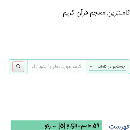
کاملترین معجم قرآن کریم
gle
tion
فهرست
59.«اسم» الزَّكَاة‌ِ [5] ← زکو