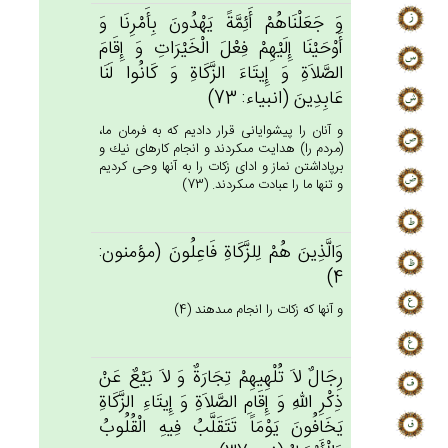
وَ جَعَلْنَاهُم‌ْ أَئِمَّة‌ً يَهْدُون‌َ بِأَمْرِنَا وَ
أَوْحَيْنَا إِلَيْهِم‌ْ فِعْل‌َ الْخَيْرَات‌ِ وَ إِقَام‌َ
الصَّلاَة‌ِ وَ إِيتَاءَ الزَّكَاة‌ِ وَ كَانُوا لَنَا
عَابِدِين‌َ (انبياء: 73)
و آنان را پيشوايانى قرار داديم كه به فرمان ما،
(مردم را) هدايت مى‏كردند و انجام كارهاى نيك و
برپاداشتن نماز و اداى زكات را به آنها وحى كرديم
و تنها ما را عبادت مى‏كردند. (73)
وَالَّذِين‌َ هُم‌ْ لِلزَّكَاة‌ِ فَاعِلُون‌َ (مؤمنون:
4)
و آنها كه زكات را انجام مى‏دهند (4)
رِجَال‌ٌ لاَ تُلْهِيهِم‌ْ تِجَارَة‌ٌ وَ لاَ بَيْع‌ٌ عَنْ‌
ذِكْرِ الله‌ِ وَ إِقَام‌ِ الصَّلاَة‌ِ وَ إِيتَاءِ الزَّكَاة‌ِ
يَخَافُون‌َ يَوْمَاً تَتَقَلَّب‌ُ فِيه‌ِ الْقُلُوب‌ُ