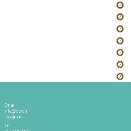
Email :
info@quran-
mojam.ir
Tel :