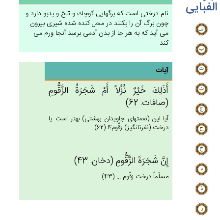
الفبایی
نام درختى است كه برگهايى كوچك و تلخ و بدبو دارد و
چون برگ آن را بكنند در محل كنده شده شيرى بيرون
مى‏ آيد كه به هر جا از بدن آدمى برسد آنجا ورم مى‏
كند
آیات
أَذَلِك‌َ خَيْرٌ نُزُلاً أَم‌ْ شَجَرَة‌ُ الزَّقُّوم‌ِ
(صافات: 62)
آيا اين (نعمتهاى جاويدان بهشتى) بهتر است يا
درخت (نفرت‏انگيز) زقّوم؟! (62)
إِن‌َّ شَجَرَة‌َ الزَّقُّوم‌ِ (دخان: 43)
مسلّماً درخت زقّوم ... (43)