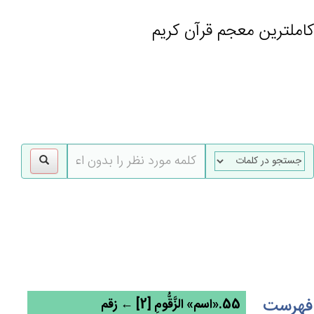
کاملترین معجم قرآن کریم
gle
tion
فهرست
55.«اسم» الزَّقُّوم‌ِ [2] ← زقم